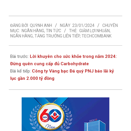
2024-
ĐĂNG BỞI
QUỲNH ANH
NGÀY
23/01/2024
CHUYÊN
01-
MỤC:
NGÂN HÀNG
,
TIN TỨC
THẺ:
GIẢM LỢI NHUẬN
,
23
NGÂN HÀNG
,
TĂNG TRƯỞNG LIÊN TIẾP
,
TECHCOMBANK
Bài trước:
Lời khuyên cho sức khỏe trong năm 2024:
Đừng quên cung cấp đủ Carbohydrate
Bài kế tiếp:
Công ty Vàng bạc Đá quý PNJ báo lãi kỷ
lục gần 2.000 tỷ đồng