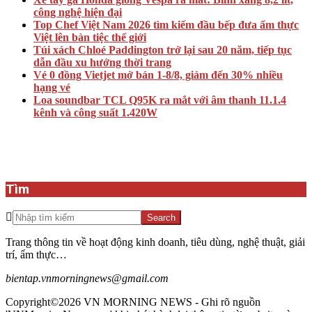
công nghệ hiện đại
Top Chef Việt Nam 2026 tìm kiếm đầu bếp đưa ẩm thực
Việt lên bàn tiệc thế giới
Túi xách Chloé Paddington trở lại sau 20 năm, tiếp tục
dẫn đầu xu hướng thời trang
Vé 0 đồng Vietjet mở bán 1-8/8, giảm đến 30% nhiều
hạng vé
Loa soundbar TCL Q95K ra mắt với âm thanh 11.1.4
kênh và công suất 1.420W
Tìm
Search
Trang thông tin về hoạt động kinh doanh, tiêu dùng, nghệ thuật, giải
trí, ẩm thực…
bientap.vnmorningnews@gmail.com
Copyright©2026 VN MORNING NEWS - Ghi rõ nguồn