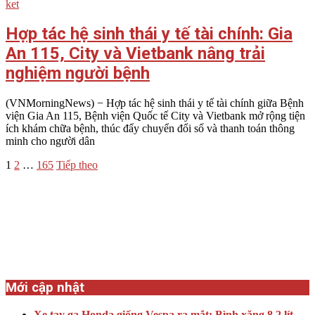
Hợp tác hệ sinh thái y tế tài chính: Gia
An 115, City và Vietbank nâng trải
nghiệm người bệnh
2026-
(VNMorningNews) − Hợp tác hệ sinh thái y tế tài chính giữa Bệnh
08-
viện Gia An 115, Bệnh viện Quốc tế City và Vietbank mở rộng tiện
03
ích khám chữa bệnh, thúc đẩy chuyển đổi số và thanh toán thông
minh cho người dân
Điều
1
2
…
165
Tiếp theo
hướng
bài
viết
Mới cập nhật
Xe tay ga Honda giống Vespa ra mắt: Bình xăng 8,2 lít,