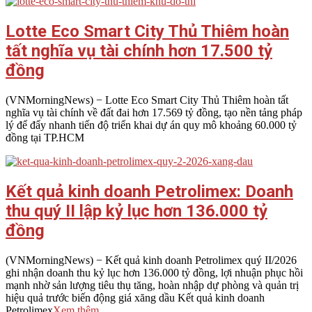
Lotte Eco Smart City Thủ Thiêm hoàn
tất nghĩa vụ tài chính hơn 17.500 tỷ
đồng
2026-
(VNMorningNews) − Lotte Eco Smart City Thủ Thiêm hoàn tất
08-
nghĩa vụ tài chính về đất đai hơn 17.569 tỷ đồng, tạo nền tảng pháp
03
lý để đẩy nhanh tiến độ triển khai dự án quy mô khoảng 60.000 tỷ
đồng tại TP.HCM
Kết quả kinh doanh Petrolimex: Doanh
thu quý II lập kỷ lục hơn 136.000 tỷ
đồng
2026-
(VNMorningNews) − Kết quả kinh doanh Petrolimex quý II/2026
08-
ghi nhận doanh thu kỷ lục hơn 136.000 tỷ đồng, lợi nhuận phục hồi
03
mạnh nhờ sản lượng tiêu thụ tăng, hoàn nhập dự phòng và quản trị
hiệu quả trước biến động giá xăng dầu Kết quả kinh doanh
Petrolimex
Xem thêm