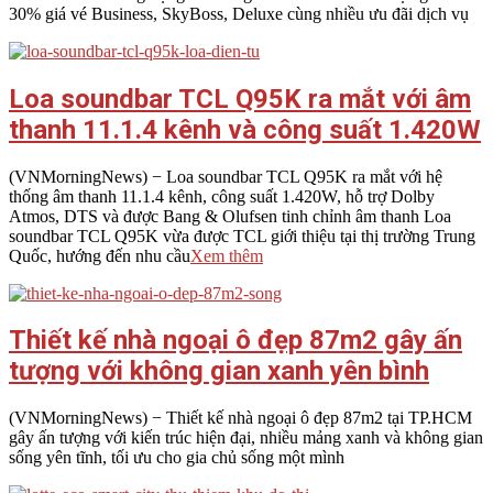
03
30% giá vé Business, SkyBoss, Deluxe cùng nhiều ưu đãi dịch vụ
Loa soundbar TCL Q95K ra mắt với âm
thanh 11.1.4 kênh và công suất 1.420W
2026-
(VNMorningNews) − Loa soundbar TCL Q95K ra mắt với hệ
08-
thống âm thanh 11.1.4 kênh, công suất 1.420W, hỗ trợ Dolby
03
Atmos, DTS và được Bang & Olufsen tinh chỉnh âm thanh Loa
soundbar TCL Q95K vừa được TCL giới thiệu tại thị trường Trung
Quốc, hướng đến nhu cầu
Xem thêm
Thiết kế nhà ngoại ô đẹp 87m2 gây ấn
tượng với không gian xanh yên bình
2026-
(VNMorningNews) − Thiết kế nhà ngoại ô đẹp 87m2 tại TP.HCM
08-
gây ấn tượng với kiến trúc hiện đại, nhiều mảng xanh và không gian
03
sống yên tĩnh, tối ưu cho gia chủ sống một mình