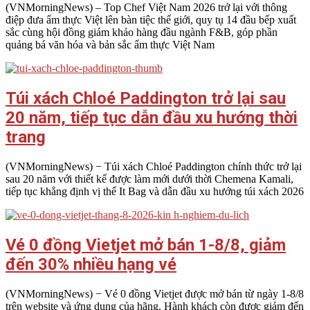
2026-
(VNMorningNews) – Top Chef Việt Nam 2026 trở lại với thông
08-
điệp đưa ẩm thực Việt lên bàn tiệc thế giới, quy tụ 14 đầu bếp xuất
04
sắc cùng hội đồng giám khảo hàng đầu ngành F&B, góp phần
quảng bá văn hóa và bản sắc ẩm thực Việt Nam
Túi xách Chloé Paddington trở lại sau
20 năm, tiếp tục dẫn đầu xu hướng thời
trang
2026-
(VNMorningNews) − Túi xách Chloé Paddington chính thức trở lại
08-
sau 20 năm với thiết kế được làm mới dưới thời Chemena Kamali,
04
tiếp tục khẳng định vị thế It Bag và dẫn đầu xu hướng túi xách 2026
Vé 0 đồng Vietjet mở bán 1-8/8, giảm
đến 30% nhiều hạng vé
2026-
(VNMorningNews) − Vé 0 đồng Vietjet được mở bán từ ngày 1-8/8
08-
trên website và ứng dụng của hãng. Hành khách còn được giảm đến