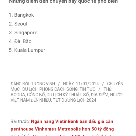
Những điểm đến chuyến bay quốc tế phổ biến
Bangkok
Seoul
Singapore
Đài Bắc
Kuala Lumpur
2024-
ĐĂNG BỞI
TRỌNG VINH
NGÀY
11/01/2024
CHUYÊN
01-
MỤC:
DU LỊCH
,
PHONG CÁCH SỐNG
,
TIN TỨC
THẺ:
11
AGODA
,
CÔNG BỐ
,
DU LỊCH KỸ THUẬT SỐ
,
ĐỊA ĐIỂM
,
NGƯỜI
VIỆT NAM ĐẾN NHIỀU
,
TẾT DƯƠNG LỊCH 2024
Bài trước:
Ngân hàng VietinBank bán đấu giá căn
penthouse Vinhomes Metropolis hơn 50 tỷ đồng