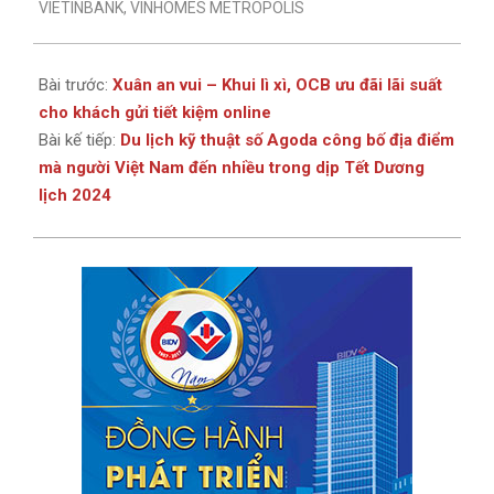
VIETINBANK
,
VINHOMES METROPOLIS
Bài trước:
Xuân an vui – Khui lì xì, OCB ưu đãi lãi suất
cho khách gửi tiết kiệm online
Bài kế tiếp:
Du lịch kỹ thuật số Agoda công bố địa điểm
mà người Việt Nam đến nhiều trong dịp Tết Dương
lịch 2024