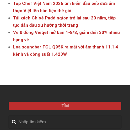
Top Chef Việt Nam 2026 tìm kiếm đầu bếp đưa ẩm
thực Việt lên bàn tiệc thế giới
Túi xách Chloé Paddington trở lại sau 20 năm, tiếp
tục dẫn đầu xu hướng thời trang
Vé 0 đồng Vietjet mở bán 1-8/8, giảm đến 30% nhiều
hạng vé
Loa soundbar TCL Q95K ra mắt với âm thanh 11.1.4
kênh và công suất 1.420W
TÌM
Search