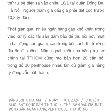
thứ tư sẽ diễn ra vào chiều 18/1 tại quận Đống Đa,
Hà Nội. Người tham gia đấu giá phải đặt cọc trước
10,8 tỷ đồng.
Thời gian qua, nhiều ngân hàng gặp khó khăn trong
việc xử lý các tài sản đảm bảo để thu hồi nợ, nhất
là bất động sản giá trị cao trong bối cảnh thị trường
địa ốc đi xuống. Năm ngoái, một nhà băng trụ sở
chính tại TPHCM cũng rao bán hơn 20 căn hộ,
trong đó 10 penthouse nhiều lần dù giảm giá hàng
tỷ đồng vẫn bất thành.
2024-
ĐĂNG BỞI
KHOA ANH
NGÀY
11/01/2024
CHUYÊN
01-
MỤC:
BẤT ĐỘNG SẢN
,
TIN TỨC
THẺ:
BÁN ĐẤU GIÁ
,
BẤT
11
ĐỘNG SẢN
,
NGÂN HÀNG
,
PENTHOUSE
,
THU HỒI NỢ
,