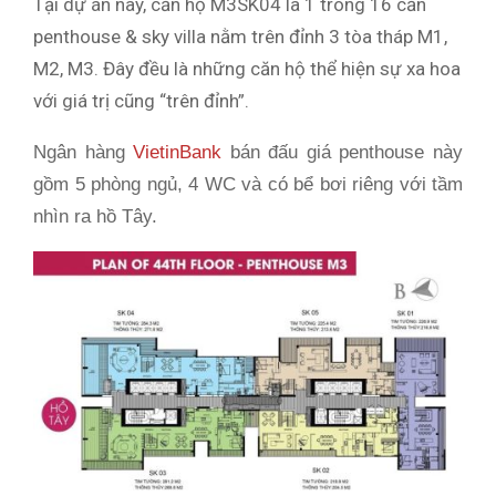
Tại dự án này, căn hộ M3SK04 là 1 trong 16 căn
penthouse & sky villa nằm trên đỉnh 3 tòa tháp M1,
M2, M3. Đây đều là những căn hộ thể hiện sự xa hoa
với giá trị cũng “trên đỉnh”.
Ngân hàng
VietinBank
bán đấu giá penthouse này
gồm 5 phòng ngủ, 4 WC và có bể bơi riêng với tầm
nhìn ra hồ Tây.