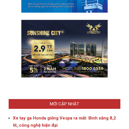
MỚI CẬP NHẬT
Xe tay ga Honda giống Vespa ra mắt: Bình xăng 8,2
lít, công nghệ hiện đại