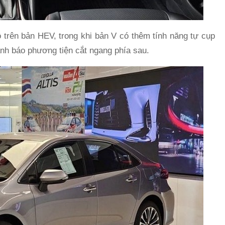
rên bản HEV, trong khi bản V có thêm tính năng tự cụp
ảnh báo phương tiện cắt ngang phía sau.