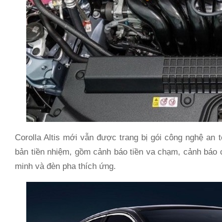
Corolla Altis mới vẫn được trang bị gói công nghệ an 
bản tiền nhiệm, gồm cảnh báo tiền va chạm, cảnh báo 
minh và đèn pha thích ứng.