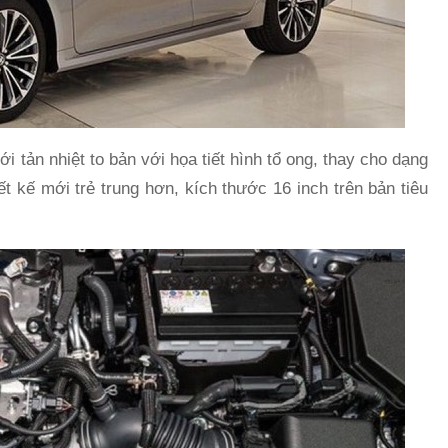
ới tản nhiệt to bản với họa tiết hình tổ ong, thay cho dạng
t kế mới trẻ trung hơn, kích thước 16 inch trên bản tiêu