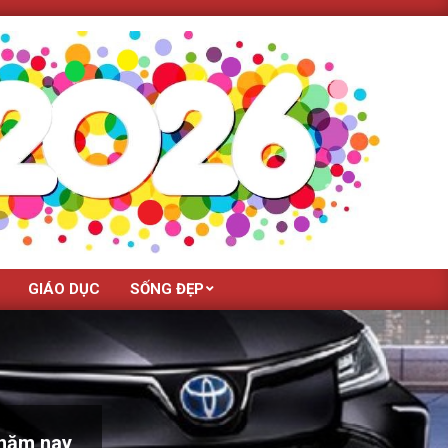
GIÁO DỤC
SỐNG ĐẸP
 năm nay