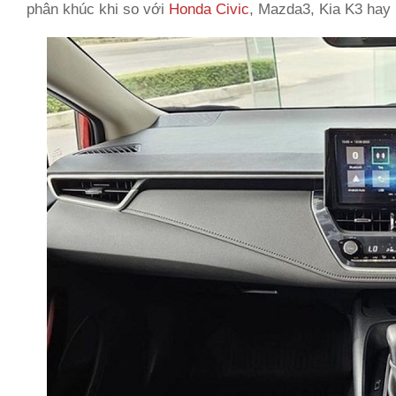
phân khúc khi so với
Honda Civic
, Mazda3, Kia K3 hay 