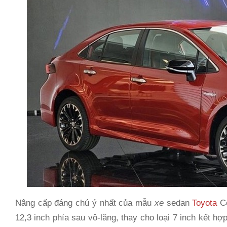
Nâng cấp đáng chú ý nhất của mẫu
xe
sedan
Toyota
Co
12,3 inch phía sau vô-lăng, thay cho loại 7 inch kết hợp