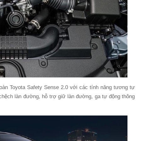
toàn Toyota Safety Sense 2.0 với các tính năng tương tự
chệch làn đường, hỗ trợ giữ làn đường, ga tự động thông