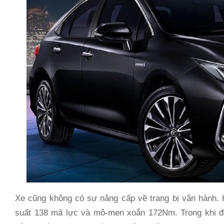
Xe cũng không có sự nâng cấp về trang bị vận hành.
suất 138 mã lực và mô-men xoắn 172Nm. Trong khi đ