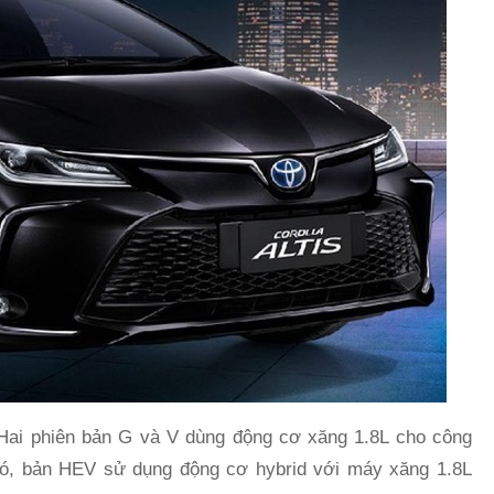
 Hai phiên bản G và V dùng động cơ xăng 1.8L cho công
ó, bản HEV sử dụng động cơ hybrid với máy xăng 1.8L