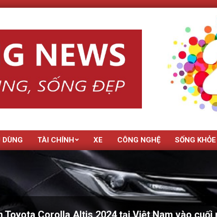
U DÙNG
TÀI CHÍNH
XE
CÔNG NGHỆ
SỐNG KHỎE
 Toyota Corolla Altis 2024 tại Việt Nam vào cuối