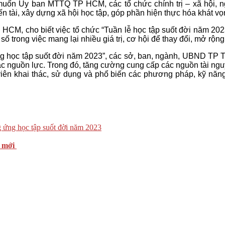
Ủy ban MTTQ TP HCM, các tổ chức chính trị – xã hội, nghề
 tài, xây dựng xã hội học tập, góp phần hiện thực hóa khát vọ
CM, cho biết việc tổ chức “Tuần lễ học tập suốt đời năm 2023
 số trong việc mang lại nhiều giá trị, cơ hội để thay đổi, mở r
ng học tập suốt đời năm 2023”, các sở, ban, ngành, UBND TP Th
 các nguồn lực. Trong đó, tăng cường cung cấp các nguồn tài ngu
ọc viên khai thác, sử dụng và phổ biến các phương pháp, kỹ n
 ứng học tập suốt đời năm 2023
 mới