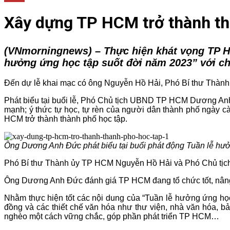
Xây dựng TP HCM trở thành th
(VNmorningnews) –
Thực hiện khát vọng TP H
hưởng ứng học tập suốt đời năm 2023” với ch
Đến dự lễ khai mạc có ông Nguyễn Hồ Hải, Phó Bí thư Thành
Phát biểu tại buổi lễ, Phó Chủ tịch UBND TP HCM Dương Anh 
mạnh; ý thức tự học, tự rèn của người dân thành phố ngày 
HCM trở thành thành phố học tập.
Ông Dương Anh Đức phát biểu tại buổi phát động Tuần lễ hư
Phó Bí thư Thành ủy TP HCM Nguyễn Hồ Hải và Phó Chủ tịc
Ông Dương Anh Đức đánh giá TP HCM đang tổ chức tốt, nâng 
Nhằm thực hiện tốt các nội dung của “Tuần lễ hưởng ứng họ
đồng và các thiết chế văn hóa như thư viện, nhà văn hóa, b
nghèo một cách vững chắc, góp phần phát triển TP HCM…