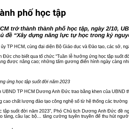
ành phố học tập
CM trở thành thành phố học tập, ngày 2/10, U
ủ đề “Xây dựng năng lực tự học trong kỷ nguy
 ủy TP HCM, cùng đại diện Bộ Giáo dục và Đào tạo, các sở, 
Đức cho biết qua tổ chức “Tuần lễ hưởng ứng học tập suốt đời”
càng được nâng cao; những tấm gương điển hình ngày càng nhiề
ởng ứng học tập suốt đời năm 2023
h UBND TP HCM Dương Anh Đức trao bằng khen của UBND thành
cao chất lượng đào tạo công nghệ số từ hệ thống các trường 
c tập suốt đời năm 2023”, Phó Chủ tịch Dương Anh Đức đề nghị
ảo tàng, câu lạc bộ… tăng cường tuyên truyền để thu hút ngư