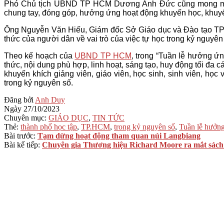
Phó Chủ tịch UBND TP HCM Dương Anh Đức cũng mong muốn 
chung tay, đóng góp, hưởng ứng hoạt động khuyến học, khuyến
Ông Nguyễn Văn Hiếu, Giám đốc Sở Giáo dục và Đào tạo TP H
thức của người dân về vai trò của việc tự học trong kỷ nguyên
Theo kế hoạch của
UBND TP HCM
, trong “Tuần lễ hưởng ứ
thức, nội dung phù hợp, linh hoạt, sáng tạo, huy động tối đa
khuyến khích giảng viên, giáo viên, học sinh, sinh viên, h
trong kỷ nguyên số.
2023-
Đăng bởi
Anh Duy
10-
Ngày
27/10/2023
27
Chuyên mục:
GIÁO DỤC
,
TIN TỨC
Thẻ:
thành phố học tập
,
TP.HCM
,
trong kỷ nguyên số
,
Tuần lễ hưởng
Bài trước:
Tạm dừng hoạt động tham quan núi Langbiang
Bài kế tiếp:
Chuyên gia Thương hiệu Richard Moore ra mắt sách