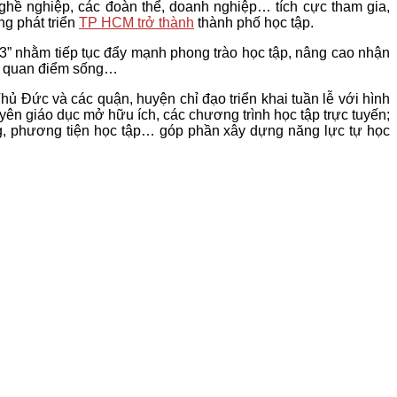
 nghiệp, các đoàn thể, doanh nghiệp… tích cực tham gia,
ng phát triển
TP HCM trở thành
thành phố học tập.
” nhằm tiếp tục đẩy mạnh phong trào học tập, nâng cao nhận
ộng quan điểm sống…
ủ Đức và các quận, huyện chỉ đạo triển khai tuần lễ với hình
yên giáo dục mở hữu ích, các chương trình học tập trực tuyến;
ăng, phương tiện học tập… góp phần xây dựng năng lực tự học