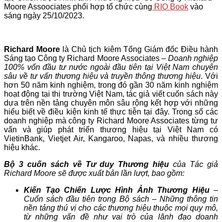
Moore Assoociates phối hợp tổ chức cùng
RIO Book
vào
sáng ngày 25/10/2023.
Richard Moore
là Chủ tịch kiêm Tổng Giám đốc Điều hành
Sáng tạo Công ty Richard Moore Associates –
Doanh nghiệp
100% vốn đầu tư nước ngoài đầu tiên tại Việt Nam chuyên
sâu về tư vấn thương hiệu và truyền thông thương hiệu
. Với
hơn 50 năm kinh nghiệm, trong đó gần 30 năm kinh nghiệm
hoạt động tại thị trường Việt Nam, tác giả viết cuốn sách này
dựa trên nền tảng chuyên môn sâu rộng kết hợp với những
hiểu biết về điều kiện kinh tế thực tiễn tại đây. Trong số các
doanh nghiệp mà công ty Richard Moore Associates từng tư
vấn và giúp phát triển thương hiệu tại Việt Nam có
VietinBank, Vietjet Air, Kangaroo, Napas, và nhiều thương
hiệu khác.
Bộ 3 cuốn sách về Tư duy Thương hiệu
của Tác giả
Richard Moore sẽ được xuất bản lần lượt, bao gồm:
Kiến Tạo Chiến Lược Hình Ảnh Thương Hiệu
–
Cuốn sách đầu tiên trong Bộ sách – Những thông tin
nền tảng thú vị cho các thương hiệu thuộc mọi quy mô,
từ những vấn đề như vai trò của lãnh đạo doanh