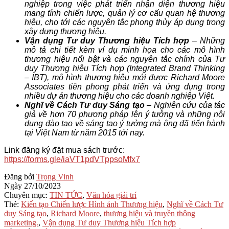
nghiệp trong việc phát triển nhận diện thương hiệu
mang tính chiến lược, quản lý cơ cấu quan hệ thương
hiệu, cho tới các nguyên tắc phong thủy áp dụng trong
xây dựng thương hiệu.
Vận dụng Tư duy Thương hiệu Tích hợp
– Những
mô tả chi tiết kèm ví dụ minh họa cho các mô hình
thương hiệu nổi bật và các nguyên tắc chính của Tư
duy Thương hiệu Tích hợp (Integrated Brand Thinking
– IBT), mô hình thương hiệu mới được Richard Moore
Associates tiên phong phát triển và ứng dụng trong
nhiều dự án thương hiệu cho các doanh nghiệp Việt.
Nghĩ về Cách Tư duy Sáng tạo
– Nghiên cứu của tác
giả về hơn 70 phương pháp lên ý tưởng và những nội
dung đào tạo về sáng tạo ý tưởng mà ông đã tiến hành
tại Việt Nam từ năm 2015 tới nay.
Link đăng ký đặt mua sách trước:
https://forms.gle/iaVT1pdVTppsoMfx7
2023-
Đăng bởi
Trọng Vinh
10-
Ngày
27/10/2023
27
Chuyên mục:
TIN TỨC
,
Văn hóa giải trí
Thẻ:
Kiến tạo Chiến lược Hình ảnh Thương hiệu
,
Nghĩ về Cách Tư
duy Sáng tạo
,
Richard Moore
,
thương hiệu và truyền thông
marketing.
,
Vận dụng Tư duy Thương hiệu Tích hợp