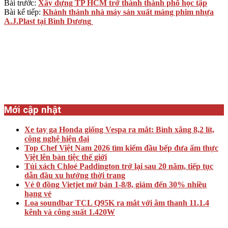
Bài trước:
Xây dựng TP HCM trở thành thành phố học tập
Bài kế tiếp:
Khánh thành nhà máy sản xuất màng phim nhựa
A.J.Plast tại Bình Dương
Mới cập nhật
Xe tay ga Honda giống Vespa ra mắt: Bình xăng 8,2 lít,
công nghệ hiện đại
Top Chef Việt Nam 2026 tìm kiếm đầu bếp đưa ẩm thực
Việt lên bàn tiệc thế giới
Túi xách Chloé Paddington trở lại sau 20 năm, tiếp tục
dẫn đầu xu hướng thời trang
Vé 0 đồng Vietjet mở bán 1-8/8, giảm đến 30% nhiều
hạng vé
Loa soundbar TCL Q95K ra mắt với âm thanh 11.1.4
kênh và công suất 1.420W