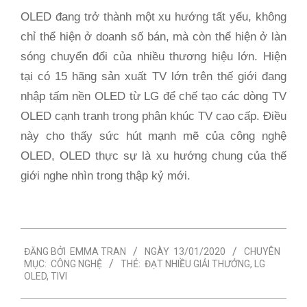
OLED đang trở thành một xu hướng tất yếu, không
chỉ thể hiện ở doanh số bán, mà còn thể hiện ở làn
sóng chuyển đổi của nhiều thương hiệu lớn. Hiện
tại có 15 hãng sản xuất TV lớn trên thế giới đang
nhập tấm nền OLED từ LG để chế tạo các dòng TV
OLED cạnh tranh trong phân khúc TV cao cấp. Điều
này cho thấy sức hút mạnh mẽ của công nghệ
OLED, OLED thực sự là xu hướng chung của thế
giới nghe nhìn trong thập kỷ mới.
2020-
ĐĂNG BỞI
EMMA TRAN
NGÀY
13/01/2020
CHUYÊN
01-
MỤC:
CÔNG NGHỆ
THẺ:
ĐẠT NHIỀU GIẢI THƯỞNG
,
LG
13
OLED
,
TIVI