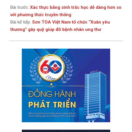
Bài trước:
Xác thực bằng sinh trắc học dễ dàng hơn so
với phương thức truyền thống
Bài kế tiếp:
Sơn TOA Việt Nam tổ chức “Xuân yêu
thương” gây quỹ giúp đỡ bệnh nhân ung thư