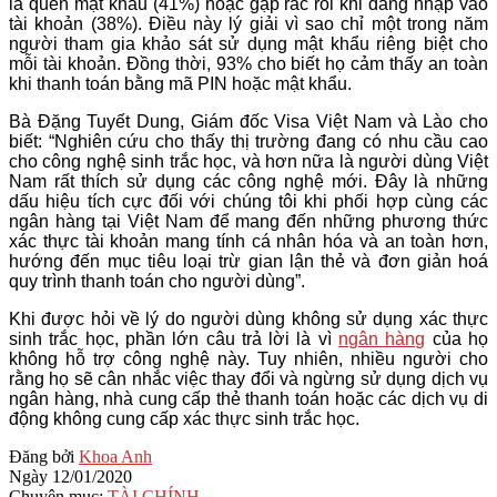
là quên mật khẩu (41%) hoặc gặp rắc rối khi đăng nhập vào
tài khoản (38%). Điều này lý giải vì sao chỉ một trong năm
người tham gia khảo sát sử dụng mật khẩu riêng biệt cho
mỗi tài khoản. Đồng thời, 93% cho biết họ cảm thấy an toàn
khi thanh toán bằng mã PIN hoặc mật khẩu.
Bà Đặng Tuyết Dung, Giám đốc Visa Việt Nam và Lào cho
biết: “Nghiên cứu cho thấy thị trường đang có nhu cầu cao
cho công nghệ sinh trắc học, và hơn nữa là người dùng Việt
Nam rất thích sử dụng các công nghệ mới. Đây là những
dấu hiệu tích cực đối với chúng tôi khi phối hợp cùng các
ngân hàng tại Việt Nam để mang đến những phương thức
xác thực tài khoản mang tính cá nhân hóa và an toàn hơn,
hướng đến mục tiêu loại trừ gian lận thẻ và đơn giản hoá
quy trình thanh toán cho người dùng”.
Khi được hỏi về lý do người dùng không sử dụng xác thực
sinh trắc học, phần lớn câu trả lời là vì
ngân hàng
của họ
không hỗ trợ công nghệ này. Tuy nhiên, nhiều người cho
rằng họ sẽ cân nhắc việc thay đổi và ngừng sử dụng dịch vụ
ngân hàng, nhà cung cấp thẻ thanh toán hoặc các dịch vụ di
động không cung cấp xác thực sinh trắc học.
2020-
Đăng bởi
Khoa Anh
01-
Ngày
12/01/2020
12
Chuyên mục:
TÀI CHÍNH