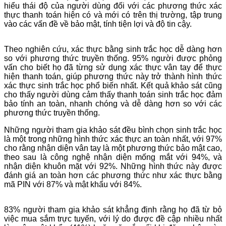
hiểu thái độ của người dùng đối với các phương thức xác
thực thanh toán hiện có và mới có trên thị trường, tập trung
vào các vấn đề về bảo mật, tính tiện lợi và độ tin cậy.
Theo nghiên cứu, xác thực bằng sinh trắc học dễ dàng hơn
so với phương thức truyền thống. 95% người được phỏng
vấn cho biết họ đã từng sử dụng xác thực vân tay để thực
hiện thanh toán, giúp phương thức này trở thành hình thức
xác thực sinh trắc học phổ biến nhất. Kết quả khảo sát cũng
cho thấy người dùng cảm thấy thanh toán sinh trắc học đảm
bảo tính an toàn, nhanh chóng và dễ dàng hơn so với các
phương thức truyền thống.
Những người tham gia khảo sát đều bình chọn sinh trắc học
là một trong những hình thức xác thực an toàn nhất, với 97%
cho rằng nhận diện vân tay là một phương thức bảo mật cao,
theo sau là công nghệ nhận diện mống mắt với 94%, và
nhận diện khuôn mặt với 92%. Những hình thức này được
đánh giá an toàn hơn các phương thức như xác thực bằng
mã PIN với 87% và mật khẩu với 84%.
83% người tham gia khảo sát khẳng định rằng họ đã từ bỏ
việc mua sắm trực tuyến, với lý do được đề cập nhiều nhất