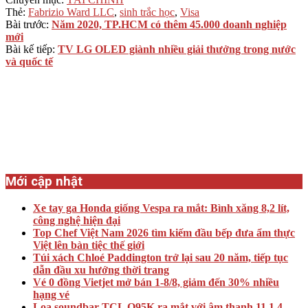
Thẻ:
Fabrizio Ward LLC
,
sinh trắc học
,
Visa
Bài trước:
Năm 2020, TP.HCM có thêm 45.000 doanh nghiệp
mới
Bài kế tiếp:
TV LG OLED giành nhiều giải thưởng trong nước
và quốc tế
Mới cập nhật
Xe tay ga Honda giống Vespa ra mắt: Bình xăng 8,2 lít,
công nghệ hiện đại
Top Chef Việt Nam 2026 tìm kiếm đầu bếp đưa ẩm thực
Việt lên bàn tiệc thế giới
Túi xách Chloé Paddington trở lại sau 20 năm, tiếp tục
dẫn đầu xu hướng thời trang
Vé 0 đồng Vietjet mở bán 1-8/8, giảm đến 30% nhiều
hạng vé
Loa soundbar TCL Q95K ra mắt với âm thanh 11.1.4