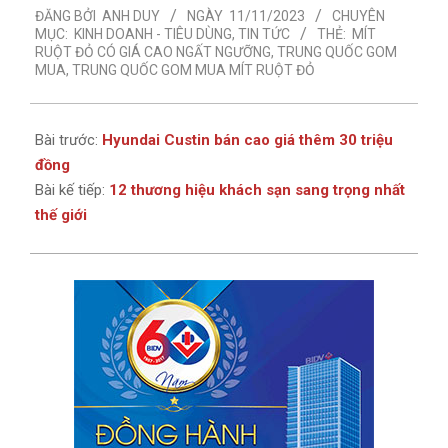
ĐĂNG BỞI
ANH DUY
NGÀY
11/11/2023
CHUYÊN
11-
MỤC:
KINH DOANH - TIÊU DÙNG
,
TIN TỨC
THẺ:
MÍT
11
RUỘT ĐỎ CÓ GIÁ CAO NGẤT NGƯỠNG
,
TRUNG QUỐC GOM
MUA
,
TRUNG QUỐC GOM MUA MÍT RUỘT ĐỎ
Bài trước:
Hyundai Custin bán cao giá thêm 30 triệu
đồng
Bài kế tiếp:
12 thương hiệu khách sạn sang trọng nhất
thế giới