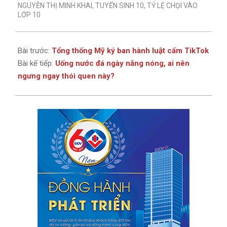
25
NGUYỄN THỊ MINH KHAI
,
TUYỂN SINH 10
,
TỶ LỆ CHỌI VÀO
LỚP 10
Bài trước:
Tổng thống Mỹ ký ban hành luật cấm TikTok
Bài kế tiếp:
Uống nước đá ngày nắng nóng, ai nên
ngưng ngay thói quen này?