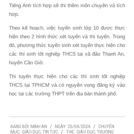
Tiếng Anh tích hợp sẽ thi thêm môn chuyên và tích
hợp.
Theo kế hoạch, việc tuyển sinh lớp 10 được thực
hiện theo 2 hình thức xét tuyển và thi tuyển. Trong
đó, phương thức tuyển sinh xét tuyển thực hiện cho
các thí sinh tốt nghiệp THCS tại xã đảo Thạnh An,
huyện Cần Giờ.
Thi tuyển thực hiện cho các thí sinh tốt nghiệp
THCS tại TPHCM và có nguyện vọng đăng ký vào
học tại các trường THPT trên địa bàn thành phố.
2024-
ĐĂNG BỞI
MINH AN
NGÀY
25/04/2024
CHUYÊN
04-
MỤC:
GIÁO DỤC
,
TIN TỨC
THẺ:
GIÁO DỤC
,
TRƯỜNG