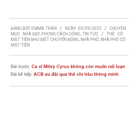
2023-
ĐĂNG BỞI
EMMA TRAN
NGÀY
03/09/2023
CHUYÊN
09-
MỤC:
NHÀ ĐẸP
,
PHONG CÁCH SỐNG
,
TIN TỨC
THẺ:
CÓ
03
MẶT TIỀN NHƯ BIẾT CHUYỂN ĐỘNG
,
NHÀ PHỐ
,
NHÀ PHỐ CÓ
MẶT TIỀN
Bài trước:
Ca sĩ Miley Cyrus không còn muốn nổi loạn
Bài kế tiếp:
ACB ưu đãi qua thẻ chi tiêu thông minh