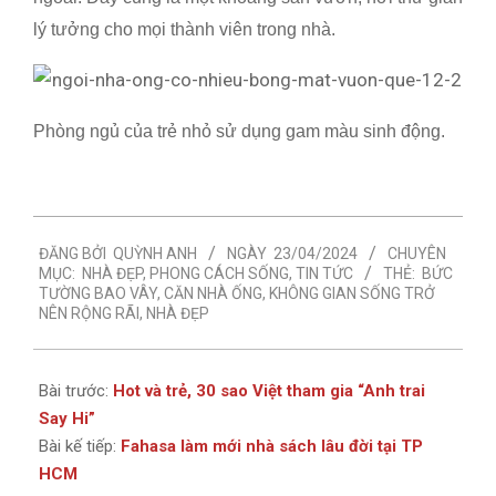
lý tưởng cho mọi thành viên trong nhà.
Phòng ngủ của trẻ nhỏ sử dụng gam màu sinh động.
2024-
ĐĂNG BỞI
QUỲNH ANH
NGÀY
23/04/2024
CHUYÊN
04-
MỤC:
NHÀ ĐẸP
,
PHONG CÁCH SỐNG
,
TIN TỨC
THẺ:
BỨC
23
TƯỜNG BAO VÂY
,
CĂN NHÀ ỐNG
,
KHÔNG GIAN SỐNG TRỞ
NÊN RỘNG RÃI
,
NHÀ ĐẸP
Bài trước:
Hot và trẻ, 30 sao Việt tham gia “Anh trai
Say Hi”
Bài kế tiếp:
Fahasa làm mới nhà sách lâu đời tại TP
HCM