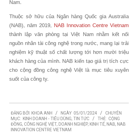
Nam.
Thuộc sở hữu của Ngân hàng Quốc gia Australia
(NAB), năm 2019,
NAB Innovation Centre Vietnam
thành lập văn phòng tại Việt Nam nhằm kết nối
nguồn nhân tài công nghệ trong nước, mang lại trải
nghiệm kỹ thuật số chất lượng tới hơn mười triệu
khách hàng của mình. NAB kiến tạo giá trị tích cực
cho cộng đồng công nghệ Việt là mục tiêu xuyên
suốt của công ty.
2024-
ĐĂNG BỞI
KHOA ANH
NGÀY
05/01/2024
CHUYÊN
01-
MỤC:
KINH DOANH - TIÊU DÙNG
,
TIN TỨC
THẺ:
CỘNG
05
ĐỒNG
,
CÔNG NGHỆ VIỆT
,
DOANH NGHIỆP
,
KINH TẾ
,
NAB
,
NAB
INNOVATION CENTRE VIETNAM