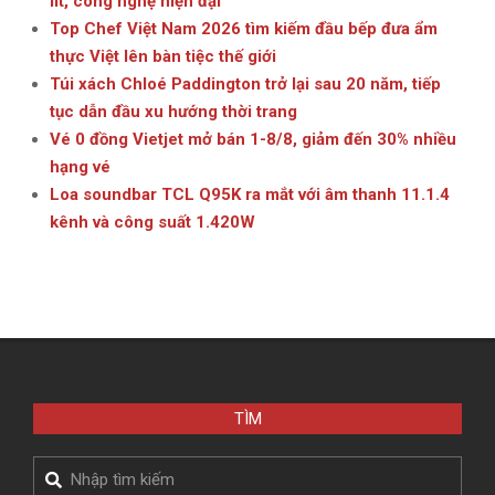
lít, công nghệ hiện đại
Top Chef Việt Nam 2026 tìm kiếm đầu bếp đưa ẩm
thực Việt lên bàn tiệc thế giới
Túi xách Chloé Paddington trở lại sau 20 năm, tiếp
tục dẫn đầu xu hướng thời trang
Vé 0 đồng Vietjet mở bán 1-8/8, giảm đến 30% nhiều
hạng vé
Loa soundbar TCL Q95K ra mắt với âm thanh 11.1.4
kênh và công suất 1.420W
TÌM
Search