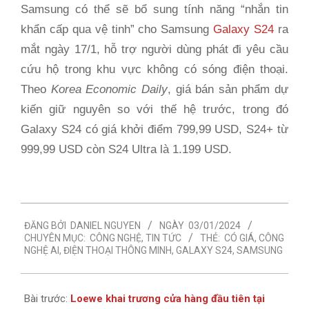
Samsung có thể sẽ bổ sung tính năng “nhắn tin
khẩn cấp qua vệ tinh” cho Samsung
Galaxy S24
ra
mắt ngày 17/1, hỗ trợ người dùng phát đi yêu cầu
cứu hộ trong khu vực không có sóng điện thoại.
Theo
Korea Economic Daily
, giá bán sản phẩm dự
kiến giữ nguyên so với thế hệ trước, trong đó
Galaxy S24 có giá khởi điểm 799,99 USD, S24+ từ
999,99 USD còn S24 Ultra là 1.199 USD.
2024-
ĐĂNG BỞI
DANIEL NGUYEN
NGÀY
03/01/2024
01-
CHUYÊN MỤC:
CÔNG NGHỆ
,
TIN TỨC
THẺ:
CÓ GIÁ
,
CÔNG
03
NGHỆ AI
,
ĐIỆN THOẠI THÔNG MINH
,
GALAXY S24
,
SAMSUNG
Bài trước:
Loewe khai trương cửa hàng đầu tiên tại