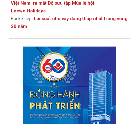
Việt Nam, ra mắt Bộ sưu tập Mùa lễ hội
Loewe Holidays
Bài kế tiếp:
Lãi suất cho vay đang thấp nhất trong vòng
20 năm