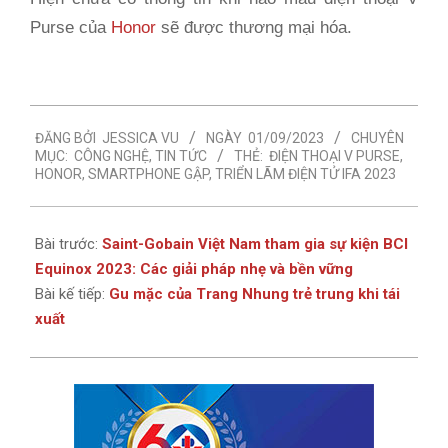
Purse của
Honor
sẽ được thương mại hóa.
2023-
ĐĂNG BỞI
JESSICA VU
NGÀY
01/09/2023
CHUYÊN
09-
MỤC:
CÔNG NGHỆ
,
TIN TỨC
THẺ:
ĐIỆN THOẠI V PURSE
,
01
HONOR
,
SMARTPHONE GẬP
,
TRIỂN LÃM ĐIỆN TỬ IFA 2023
Bài trước:
Saint-Gobain Việt Nam tham gia sự kiện BCI
Equinox 2023: Các giải pháp nhẹ và bền vững
Bài kế tiếp:
Gu mặc của Trang Nhung trẻ trung khi tái
xuất