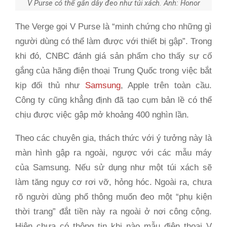
V Purse có thể gắn dây đeo như túi xách. Ảnh: Honor
The Verge gọi V Purse là “minh chứng cho những gì
người dùng có thể làm được với thiết bị gập”. Trong
khi đó, CNBC đánh giá sản phẩm cho thấy sự cố
gắng của hãng điện thoại Trung Quốc trong việc bắt
kịp đối thủ như
Samsung
, Apple trên toàn cầu.
Công ty cũng khẳng định đã tạo cụm bản lề có thể
chịu được việc gập mở khoảng 400 nghìn lần.
Theo các chuyên gia, thách thức với ý tưởng này là
màn hình gập ra ngoài, ngược với các mẫu máy
của Samsung. Nếu sử dụng như một túi xách sẽ
làm tăng nguy cơ rơi vỡ, hỏng hóc. Ngoài ra, chưa
rõ người dùng phổ thông muốn đeo một “phụ kiện
thời trang” đắt tiền này ra ngoài ở nơi công cộng.
Hiện chưa có thông tin khi nào mẫu điện thoại V