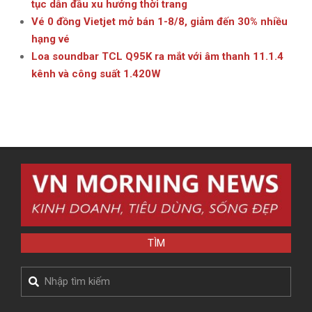
tục dẫn đầu xu hướng thời trang
Vé 0 đồng Vietjet mở bán 1-8/8, giảm đến 30% nhiều
hạng vé
Loa soundbar TCL Q95K ra mắt với âm thanh 11.1.4
kênh và công suất 1.420W
TÌM
Search