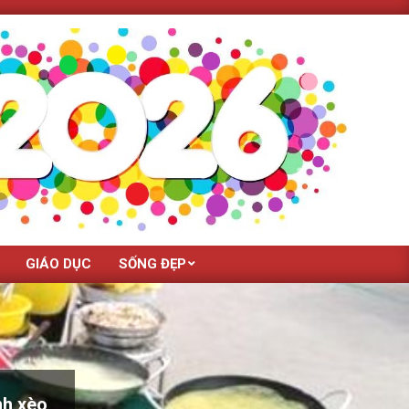
GIÁO DỤC
SỐNG ĐẸP
nh xèo