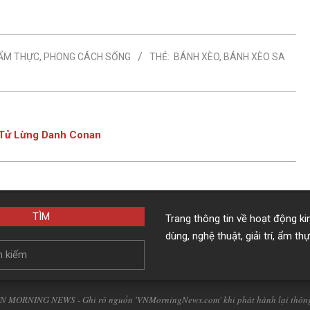
ẨM THỰC
,
PHONG CÁCH SỐNG
THẺ:
BÁNH XÈO
,
BÁNH XÈO SA
m Tử Lừng Danh Conan
TÌM
Trang thông tin về hoạt động ki
dùng, nghệ thuật, giải trí, ẩm th
 MORNING NEWS - Ghi rõ nguồn 'VNMorningNews.com' khi phát hành lại thông t