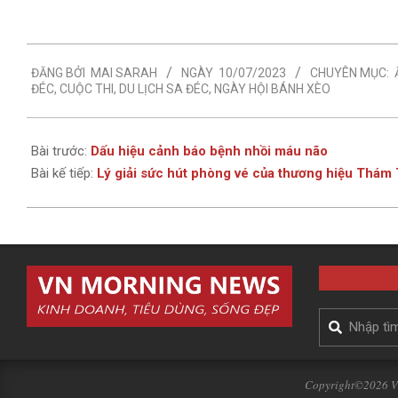
2023-
ĐĂNG BỞI
MAI SARAH
NGÀY
10/07/2023
CHUYÊN MỤC:
07-
ĐÉC
,
CUỘC THI
,
DU LỊCH SA ĐÉC
,
NGÀY HỘI BÁNH XÈO
10
Bài trước:
Dấu hiệu cảnh báo bệnh nhồi máu não
Bài kế tiếp:
Lý giải sức hút phòng vé của thương hiệu Thá
Search
Copyright©2026 VN