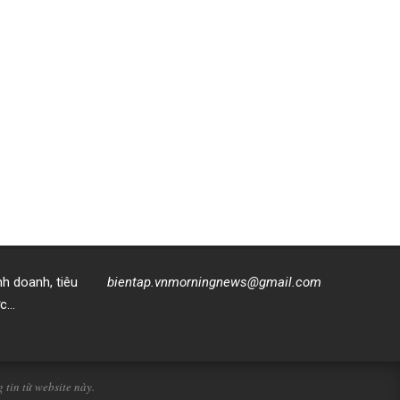
nh doanh, tiêu
bientap.vnmorningnews@gmail.com
ực…
in từ website này.