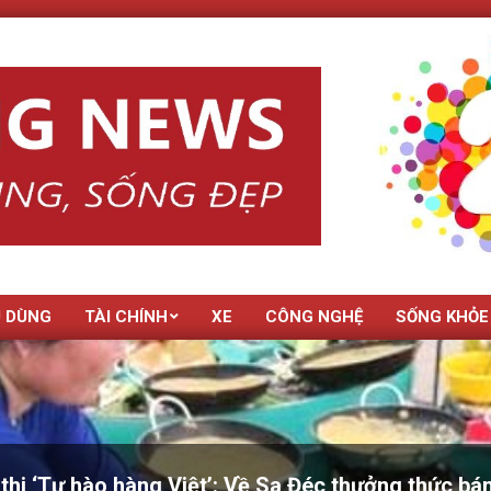
U DÙNG
TÀI CHÍNH
XE
CÔNG NGHỆ
SỐNG KHỎE
thi ‘Tự hào hàng Việt’: Về Sa Đéc thưởng thức bá