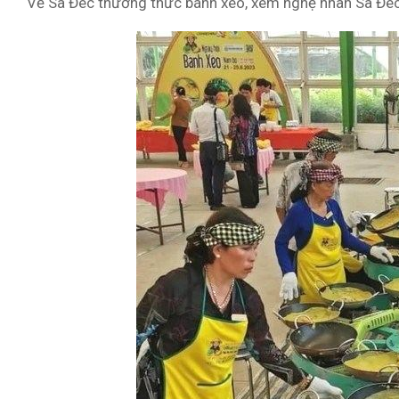
Về Sa Đéc thưởng thức bánh xèo, xem nghệ nhân Sa Đéc