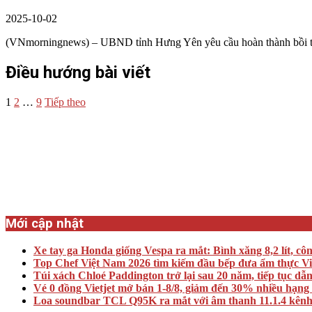
2025-10-02
(VNmorningnews) – UBND tỉnh Hưng Yên yêu cầu hoàn thành bồi thư
Điều hướng bài viết
1
2
…
9
Tiếp theo
Mới cập nhật
Xe tay ga Honda giống Vespa ra mắt: Bình xăng 8,2 lít, cô
Top Chef Việt Nam 2026 tìm kiếm đầu bếp đưa ẩm thực Việt 
Túi xách Chloé Paddington trở lại sau 20 năm, tiếp tục dẫ
Vé 0 đồng Vietjet mở bán 1-8/8, giảm đến 30% nhiều hạng
Loa soundbar TCL Q95K ra mắt với âm thanh 11.1.4 kênh