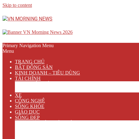
Skip to content
Primary Navigation Menu
Menu
TRANG CHỦ
BẤT ĐỘNG SẢN
KINH DOANH – TIÊU DÙNG
TÀI CHÍNH
NGÂN HÀNG
BẢO HIỂM
XE
CÔNG NGHỆ
SỐNG KHỎE
GIÁO DỤC
SỐNG ĐẸP
VĂN HÓA GIẢI TRÍ
ẨM THỰC
DU LỊCH