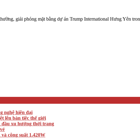
ờng, giải phóng mặt bằng dự án Trump International Hưng Yên trong
ng nghệ hiện đại
lên bàn tiệc thế giới
n đầu xu hướng thời trang
 vé
 và công suất 1.420W