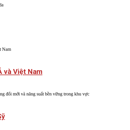
da
ệt Nam
Á và Việt Nam
g đổi mới và năng suất bền vững trong khu vực
Sỹ