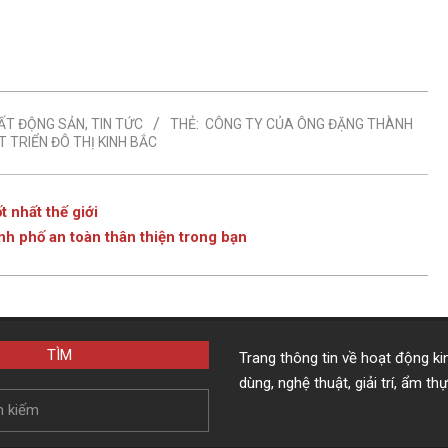
ẤT ĐỘNG SẢN
,
TIN TỨC
THẺ:
CÔNG TY CỦA ÔNG ĐẶNG THÀNH
 TRIỂN ĐÔ THỊ KINH BẮC
t nhất thế giới
h phố an toàn thân thiện trong bạn
TÌM
Trang thông tin về hoạt động ki
dùng, nghệ thuật, giải trí, ẩm th