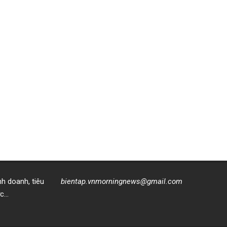
nh doanh, tiêu
bientap.vnmorningnews@gmail.com
ực…