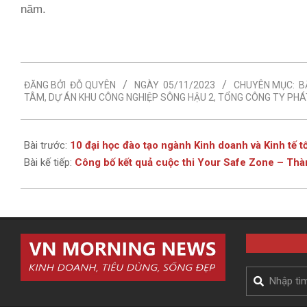
năm.
2023-
ĐĂNG BỞI
ĐỖ QUYÊN
NGÀY
05/11/2023
CHUYÊN MỤC:
B
11-
TÂM
,
DỰ ÁN KHU CÔNG NGHIỆP SÔNG HẬU 2
,
TỔNG CÔNG TY PHÁT
05
Bài trước:
10 đại học đào tạo ngành Kinh doanh và Kinh tế tố
Bài kế tiếp:
Công bố kết quả cuộc thi Your Safe Zone – Thàn
Search