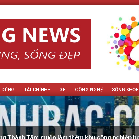
U DÙNG
TÀI CHÍNH
XE
CÔNG NGHỆ
SỐNG KHỎE
ng Thành Tâm muốn làm thêm khu công nghiệp hơ