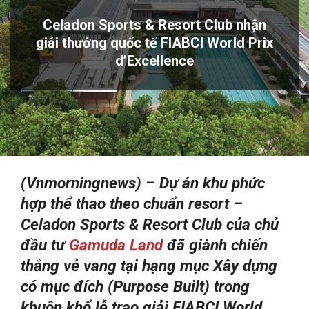
Celadon Sports & Resort Club nhận
giải thưởng quốc tế FIABCI World Prix
d’Excellence
(Vnmorningnews) –
Dự án khu phức
hợp thể thao theo chuẩn resort –
Celadon Sports & Resort Club của chủ
đầu tư
Gamuda Land
đã giành chiến
thắng vẻ vang tại hạng mục Xây dựng
có mục đích (Purpose Built) trong
khuôn khổ lễ trao giải FIABCI World