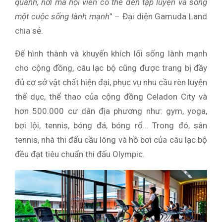
quanh, nơi mà hội viên có thể đến tập luyện và sống
một cuộc sống lành mạnh
” – Đại diện Gamuda Land
chia sẻ.
Để hình thành và khuyến khích lối sống lành mạnh
cho cộng đồng, câu lạc bộ cũng được trang bị đầy
đủ cơ sở vật chất hiện đại, phục vụ nhu cầu rèn luyện
thể dục, thể thao của cộng đồng Celadon City và
hơn 500.000 cư dân địa phương như: gym, yoga,
bơi lội, tennis, bóng đá, bóng rổ… Trong đó, sân
tennis, nhà thi đấu cầu lông và hồ bơi của câu lạc bộ
đều đạt tiêu chuẩn thi đấu Olympic.