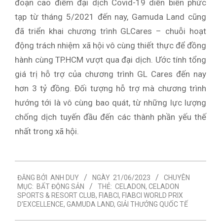
đoạn cao điểm đại dịch Covid-19 diễn biến phức
tạp từ tháng 5/2021 đến nay, Gamuda Land cũng
đã triển khai chương trình GLCares – chuỗi hoạt
động trách nhiệm xã hội vô cùng thiết thực để đồng
hành cùng TP.HCM vượt qua đại dịch. Ước tính tổng
giá trị hỗ trợ của chương trình GL Cares đến nay
hơn 3 tỷ đồng. Đối tượng hỗ trợ mà chương trình
hướng tới là vô cùng bao quát, từ những lực lượng
chống dịch tuyến đầu đến các thành phần yếu thế
nhất trong xã hội.
2023-
ĐĂNG BỞI
ANH DUY
NGÀY
21/06/2023
CHUYÊN
06-
MỤC:
BẤT ĐỘNG SẢN
THẺ:
CELADON
,
CELADON
21
SPORTS & RESORT CLUB
,
FIABCI
,
FIABCI WORLD PRIX
D’EXCELLENCE
,
GAMUDA LAND
,
GIẢI THƯỞNG QUỐC TẾ