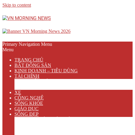
Skip to content
Primary Navigation Menu
Menu
TRANG CHỦ
BẤT ĐỘNG SẢN
KINH DOANH – TIÊU DÙNG
TÀI CHÍNH
NGÂN HÀNG
BẢO HIỂM
XE
CÔNG NGHỆ
SỐNG KHỎE
GIÁO DỤC
SỐNG ĐẸP
VĂN HÓA GIẢI TRÍ
ẨM THỰC
DU LỊCH