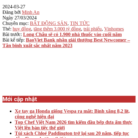
2024-03-27
Đăng bởi
Minh An
Ngày
27/03/2024
Chuyên mục:
BẤT ĐỘNG SẢN
,
TIN TỨC
Thẻ:
huy động
,
tăng thêm 3.000 tỷ đồng
,
trái phiếu
,
Vinhomes
Bài trước:
Long Châu sẽ có 1.900 nhà thuốc vào cuối năm
Bài kế tiếp:
BaoViet Bank nhận giải thưởng Best Newcomer –
Tân binh xuất sắc nhất năm 2023
Mới cập nhật
Xe tay ga Honda giống Vespa ra mắt: Bình xăng 8,2 lít,
công nghệ hiện đại
Top Chef Việt Nam 2026 tìm kiếm đầu bếp đưa ẩm thực
Việt lên bàn tiệc thế giới
Túi xách Chloé Paddington trở lại sau 20 năm, tiếp tục