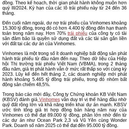
đồng. Theo kế hoạch, thời gian phát hành không muộn hơn
quý III/2024. Kỳ hạn của các lô trái phiếu này từ 24 đến 36
tháng.
Đến cuối năm ngoái, dư nợ trái phiếu của Vinhomes khoảng
15.300 tỷ đồng, trong đó có hơn 4.400 tỷ đồng đến hạn thanh
toán trong năm nay. Hơn 70%
trái phiếu
của công ty có tài
sản đảm bảo là quyền sử dụng đất và các tài sản gắn liền
với đất tại các dự án của Vinhomes.
Vinhomes là một trong số ít doanh nghiệp bất động sản phát
hành trái phiếu từ đầu năm đến nay. Theo dữ liệu của Hiệp
hội Thị trường trái phiếu Việt Nam (VBMA), trong 2 tháng
đầu năm, giá trị phát hành vẫn ở mức rất thấp so với cùng kỳ
2023. Lũy kế đến hết tháng 2, các doanh nghiệp mới phát
hành khoảng 5.465 tỷ đồng trái phiếu, trong đó nhóm bất
động sản chiếm 48,5%.
Trong báo cáo mới đây, Công ty Chứng khoán KB Việt Nam
(KBSV) đánh giá
Vinhomes
vẫn duy trì vị thế hàng đầu nhờ
quỹ đất rộng lớn và khả năng triển khai dự án mạnh. KBSV
ước tính tổng giá trị hợp đồng bán hàng năm nay của
Vinhomes có thể đạt 89.000 tỷ đồng, phần lớn nhờ đến từ
các dự án như Ocean Park 2,3 và Vũ Yên cùng Wonder
Park. Doanh số năm 2025 có thể đạt đến 95.000 tỷ đồng.