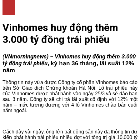
LÀM ĐẸP
THỜI TRANG
NHÀ ĐẸP
Vinhomes huy động thêm
3.000 tỷ đồng trái phiếu
(VNmorningnews) − Vinhomes huy động thêm 3.000
tỷ đồng trái phiếu
, kỳ hạn 36 tháng, lãi suất 12%
năm
Thông tin này vừa được Công ty cổ phần Vinhomes báo cáo
trên Sở Giao dịch Chứng khoán Hà Nội. Lô trái phiếu này
của Vinhomes được phát hành vào ngày 25/3 và sẽ đáo hạn
sau 3 năm. Công ty sẽ chi trả lãi suất cố định với 12% một
năm – mức tương đương với 4 lô Vinhomes chào bán cuối
năm ngoái.
Cách đây vài ngày, ông lớn bất động sản này đã thông tin dự
kiến phát hành trái phiếu nhiều đợt với tổng trị giá 10.000 tỷ