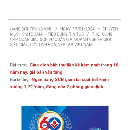
2024-
ĐĂNG BỞI
TRỌNG VINH
NGÀY
17/01/2024
CHUYÊN
01-
MỤC:
KINH DOANH - TIÊU DÙNG
,
TIN TỨC
THẺ:
CUNG
17
CẤP QUẢN GIA
,
DỊCH VỤ QUẢN GIA
,
DOANH NGHIỆP
,
GIỚI
SIÊU GIÀU
,
GIỚI TINH HOA
,
VESTAB VIỆT NAM
Bài trước:
Giao dịch biệt thự liền kề kém nhất trong 10
năm nay, giá bán vẫn tăng
Bài kế tiếp:
Ngân hàng SCB giảm lãi suất tiết kiệm
xuống 1,7%/năm, đóng cửa 2 phòng giao dịch