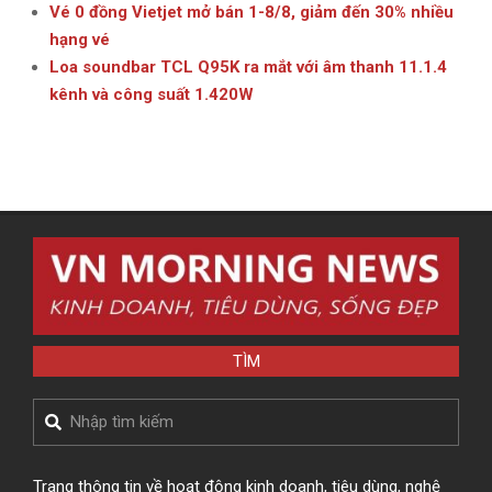
Vé 0 đồng Vietjet mở bán 1-8/8, giảm đến 30% nhiều
hạng vé
Loa soundbar TCL Q95K ra mắt với âm thanh 11.1.4
kênh và công suất 1.420W
TÌM
Search
Trang thông tin về hoạt động kinh doanh, tiêu dùng, nghệ