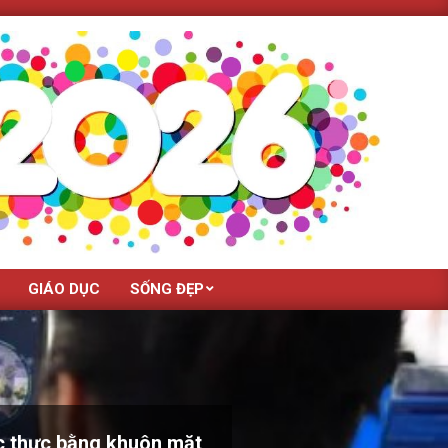
GIÁO DỤC
SỐNG ĐẸP
ác thực bằng khuôn mặt