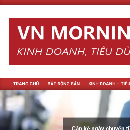
Skip
to
content
TRANG CHỦ
BẤT ĐỘNG SẢN
KINH DOANH – TIÊ
Primary
Navigation
Menu
Cận kề ngày chuyển ti