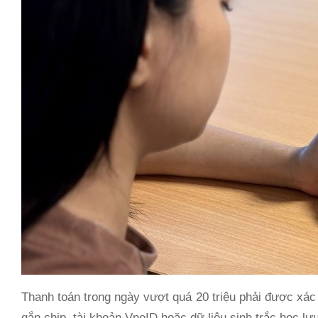
Thanh toán trong ngày vượt quá 20 triệu phải được xác
gắn chip, tài khoản VneID hoặc dữ liệu sinh trắc học lư