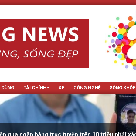
U DÙNG
TÀI CHÍNH
XE
CÔNG NGHỆ
SỐNG KHỎE
ền qua ngân hàng trực tuyến trên 10 triệu phải x