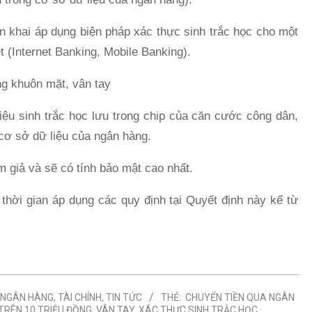
ển khai áp dụng biện pháp xác thực sinh trắc học cho một
et (Internet Banking, Mobile Banking).
ng khuôn mặt, vân tay
iệu sinh trắc học lưu trong chip của căn cước công dân,
 cơ sở dữ liệu của ngân hàng.
 giả và sẽ có tính bảo mật cao nhất.
 thời gian áp dụng các quy định tại Quyết định này kể từ
NGÂN HÀNG
,
TÀI CHÍNH
,
TIN TỨC
THẺ:
CHUYỂN TIỀN QUA NGÂN
TRÊN 10 TRIỆU ĐỒNG
,
VÂN TAY
,
XÁC THỰC SINH TRẮC HỌC