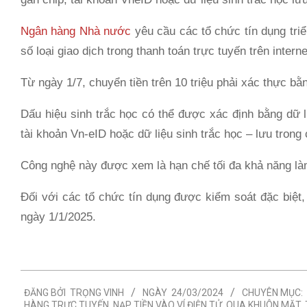
Ngân hàng Nhà nước
yêu cầu các tổ chức tín dụng tri
số loại giao dịch trong thanh toán trực tuyến trên intern
Từ ngày 1/7, chuyển tiền trên 10 triệu phải xác thực bằ
Dấu hiệu sinh trắc học có thể được xác định bằng dữ l
tài khoản Vn-eID hoặc dữ liệu sinh trắc học – lưu trong
Công nghệ này được xem là hạn chế tối đa khả năng làm
Đối với các tổ chức tín dụng được kiểm soát đặc biệt,
ngày 1/1/2025.
2024-
ĐĂNG BỞI
TRỌNG VINH
NGÀY
24/03/2024
CHUYÊN MỤC:
03-
HÀNG TRỰC TUYẾN
,
NẠP TIỀN VÀO VÍ ĐIỆN TỬ
,
QUA KHUÔN MẶT
,