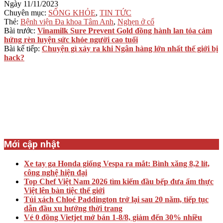
Ngày
11/11/2023
Chuyên mục:
SỐNG KHỎE
,
TIN TỨC
Thẻ:
Bệnh viện Đa khoa Tâm Anh
,
Nghẹn ở cổ
Bài trước:
Vinamilk Sure Prevent Gold đồng hành lan tỏa cảm
hứng rèn luyện sức khỏe người cao tuổi
Bài kế tiếp:
Chuyện gì xảy ra khi Ngân hàng lớn nhất thế giới bị
hack?
Mới cập nhật
Xe tay ga Honda giống Vespa ra mắt: Bình xăng 8,2 lít,
công nghệ hiện đại
Top Chef Việt Nam 2026 tìm kiếm đầu bếp đưa ẩm thực
Việt lên bàn tiệc thế giới
Túi xách Chloé Paddington trở lại sau 20 năm, tiếp tục
dẫn đầu xu hướng thời trang
Vé 0 đồng Vietjet mở bán 1-8/8, giảm đến 30% nhiều