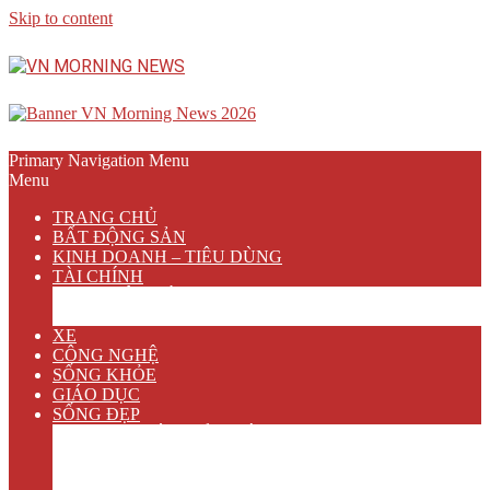
Skip to content
Primary Navigation Menu
Menu
TRANG CHỦ
BẤT ĐỘNG SẢN
KINH DOANH – TIÊU DÙNG
TÀI CHÍNH
NGÂN HÀNG
BẢO HIỂM
XE
CÔNG NGHỆ
SỐNG KHỎE
GIÁO DỤC
SỐNG ĐẸP
VĂN HÓA GIẢI TRÍ
ẨM THỰC
DU LỊCH