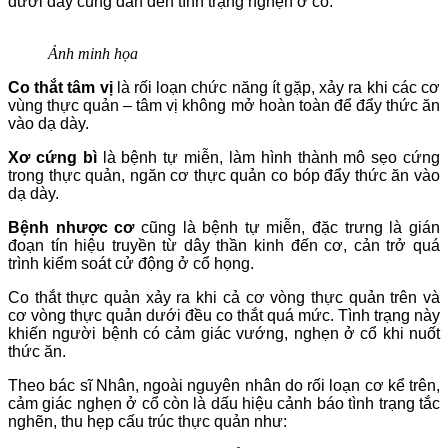
dưới đây cũng dẫn đến tình trạng nghẹn ở cổ.
Ảnh minh họa
Co thắt tâm vị
là rối loạn chức năng ít gặp, xảy ra khi các cơ
vùng thực quản – tâm vị không mở hoàn toàn để đẩy thức ăn
vào dạ dày.
Xơ cứng bì
là bệnh tự miễn, làm hình thành mô sẹo cứng
trong thực quản, ngăn cơ thực quản co bóp đẩy thức ăn vào
dạ dày.
Bệnh nhược cơ
cũng là bệnh tự miễn, đặc trưng là gián
đoạn tín hiệu truyền từ dây thần kinh đến cơ, cản trở quá
trình kiểm soát cử động ở cổ họng.
Co thắt thực quản xảy ra khi cả cơ vòng thực quản trên và
cơ vòng thực quản dưới đều co thắt quá mức. Tình trạng này
khiến người bệnh có cảm giác vướng, nghẹn ở cổ khi nuốt
thức ăn.
Theo bác sĩ Nhân, ngoài nguyên nhân do rối loạn cơ kể trên,
cảm giác nghẹn ở cổ còn là dấu hiệu cảnh báo tình trạng tắc
nghẽn, thu hẹp cấu trúc thực quản như: