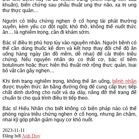
khuẩn), biến chứng sau phẫu thuật ung thư não, xạ trị ung
thư thực quản…
Người có triệu chứng nghẹn ở cổ họng tái phát thường
xuyên, kèm yếu cơ đột ngột, khó thở, không thể nuốt thức
ăn… là nghiêm trọng, cần đi khám sớm.
Bác sĩ điều trị phù hợp tùy vào nguyên nhân. Người bệnh có
thể cần dùng thuốc kê đơn và kết hợp thay đổi chế độ ăn
uống hàng ngày (ăn đồ mềm, dễ nhai) để cải thiện triệu
chứng. Nếu nguyên nhân do co thắt cơ, bác sĩ tiêm
botulinum hoặc thực hiện thủ thuật mở rộng thực quản, loại
bỏ vật cản gây nghẹn…
Khi tình trạng nghiêm trọng, không thể ăn uống,
bệnh nhân
được truyền thức ăn bằng đường ống để cung cấp trực tiếp
chất dinh dưỡng cho ruột và dạ dày, nâng đỡ thể trạng để
chuẩn bị cho quá trình điều trị tiếp theo.
Bác sĩ Hiếu Nhân cho biết không có biện pháp nào có thể
phòng ngừa triệu chứng nghẹn ở cổ họng, nhưng ăn chậm,
nhai kỹ góp phần giảm nguy cơ khó nuốt.
2023-11-11
Đăng bởi
Anh Duy