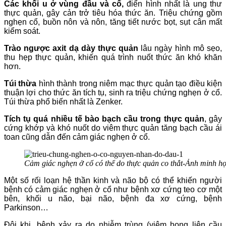
Các khối u ở vùng đầu và cổ,
điển hình nhất là ung thư
thực quản, gây cản trở tiêu hóa thức ăn. Triệu chứng gồm
nghẹn cổ, buồn nôn và nôn, tăng tiết nước bọt, sụt cân mất
kiểm soát.
Trào ngược axit dạ dày thực quản
lâu ngày hình mô sẹo,
thu hẹp thực quản, khiến quá trình nuốt thức ăn khó khăn
hơn.
Túi thừa
hình thành trong niêm mạc thực quản tạo điều kiện
thuận lợi cho thức ăn tích tụ, sinh ra triệu chứng nghẹn ở cổ.
Túi thừa phổ biến nhất là Zenker.
Tích tụ quá nhiều tế bào bạch cầu trong thực quản
, gây
cứng khớp và khó nuốt do viêm thực quản tăng bạch cầu ái
toan cũng dẫn đến cảm giác nghẹn ở cổ.
Cảm giác nghẹn ở cổ có thể do thực quản co thắt-Ảnh minh h
Một số rối loạn hệ thần kinh và não bộ có thể khiến người
bệnh có cảm giác nghẹn ở cổ như bệnh xơ cứng teo cơ một
bên, khối u não, bại não, bệnh đa xơ cứng, bệnh
Parkinson…
Đôi khi, bệnh xảy ra do nhiễm trùng (viêm họng liên cầu