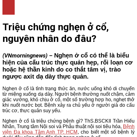
LÀM ĐẸP
THỜI TRANG
NHÀ ĐẸP
Triệu chứng nghẹn ở cổ,
nguyên nhân do đâu?
Nghẹn ở cổ có thể là biểu
(VNmorningnews) –
hiện của cấu trúc thực quản hẹp, rối loạn cơ
hoặc hệ thần kinh do co thắt tâm vị, trào
ngược axit dạ dày thực quản.
Nghẹn ở cổ là tình trạng thức ăn, nước uống khó di chuyển
từ miệng xuống dạ dày. Người bệnh thường nuốt chậm, cảm
giác vướng, khó chịu ở cổ, một số trường hợp ho, nghẹt thở
khi nuốt nước bọt. Bệnh xảy ra chủ yếu ở người già do cấu
trúc cơ, thực quản suy yếu.
Nghẹn ở cổ là triệu chứng bệnh gì? ThS.BSCKII Trần Hiếu
Nhân, Trung tâm Nội soi và Phẫu thuật nội soi tiêu hóa,
Bệnh
viện Đa khoa Tâm Anh TP. HCM
, cho biết một số bệnh lý