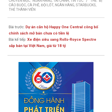
CHUYÊN MỤC:
NGÂN HÀNG
,
TÀI CHÍNH
,
TIN TỨC
THẺ:
BỊ
04
CÁO BUỘC
,
CÀ PHÊ
,
ĐỘI LỐT
,
NGÂN HÀNG
,
STARBUCKS
,
THẺ THÀNH VIÊN
Bài trước:
Dự án căn hộ Happy One Central công bố
chính sách mở bán chưa có tiền lệ
Bài kế tiếp:
Xe điện siêu sang Rolls-Royce Spectre
sắp bán tại Việt Nam, giá từ 18 tỷ