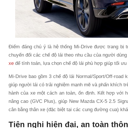
Điểm đáng chú ý là hệ thống Mi-Drive được trang bị t
chuyển đổi các chế độ lái theo nhu cầu của người dùng 
xe
để tính toán, lựa chọn chế độ lái phù hợp giúp tối ưu 
Mi-Drive bao gồm 3 chế độ lái Normal/Sport/Off-road 
giúp người lái có trải nghiệm mạnh mẽ và phấn khích t
hành của xe một cách an toàn, ổn định. Kết hợp với hệ
nâng cao (GVC Plus), giúp New Mazda CX-5 2.5 Signa
cân bằng thân xe (đặc biệt tại các cung đường cua) kh
Tiện nghi hiện đại, an toàn thô