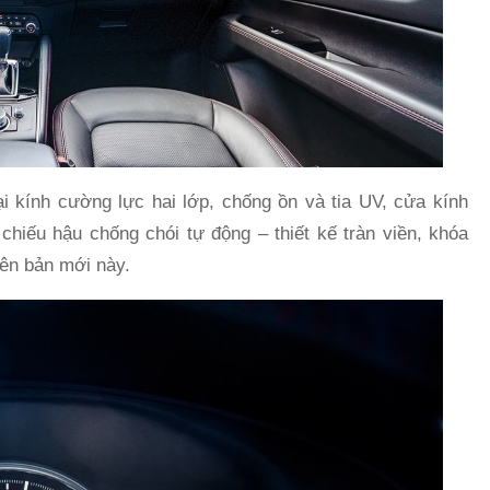
i kính cường lực hai lớp, chống ồn và tia UV, cửa kính
hiếu hậu chống chói tự động – thiết kế tràn viền, khóa
iên bản mới này.