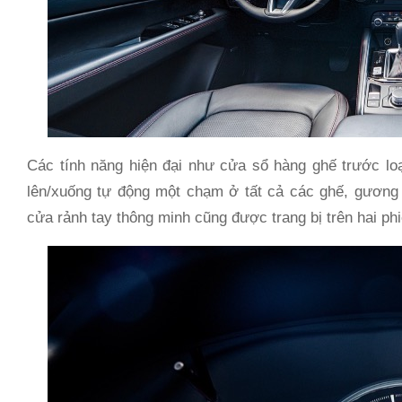
Các tính năng hiện đại như cửa sổ hàng ghế trước loạ
lên/xuống tự động một chạm ở tất cả các ghế, gương c
cửa rảnh tay thông minh cũng được trang bị trên hai ph