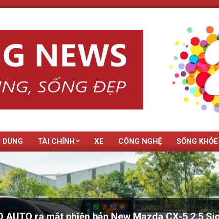
U DÙNG
TÀI CHÍNH
XE
CÔNG NGHỆ
SỐNG KHỎE
AUTO ra mắt phiên bản New Mazda CX-5 2.5 Si