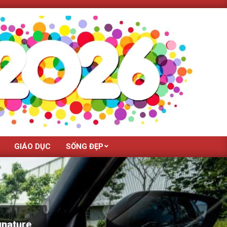
GIÁO DỤC
SỐNG ĐẸP
gnature