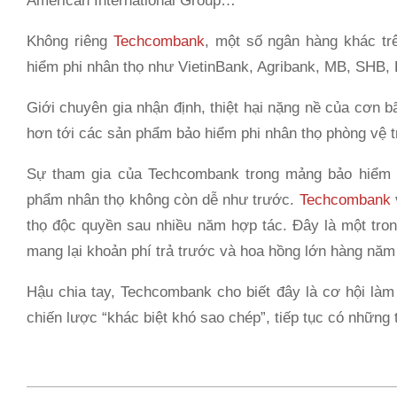
American International Group…
Không riêng
Techcombank
, một số ngân hàng khác tr
hiểm phi nhân thọ như VietinBank, Agribank, MB, SHB,
Giới chuyên gia nhận định, thiệt hại nặng nề của cơn b
hơn tới các sản phẩm bảo hiểm phi nhân thọ phòng vệ tr
Sự tham gia của Techcombank trong mảng bảo hiểm p
phẩm nhân thọ không còn dễ như trước.
Techcombank
thọ độc quyền sau nhiều năm hợp tác. Đây là một tro
mang lại khoản phí trả trước và hoa hồng lớn hàng nă
Hậu chia tay, Techcombank cho biết đây là cơ hội là
chiến lược “khác biệt khó sao chép”, tiếp tục có những
2024-