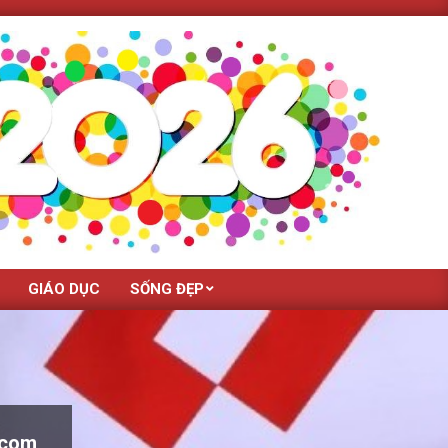
GIÁO DỤC
SỐNG ĐẸP
hcom