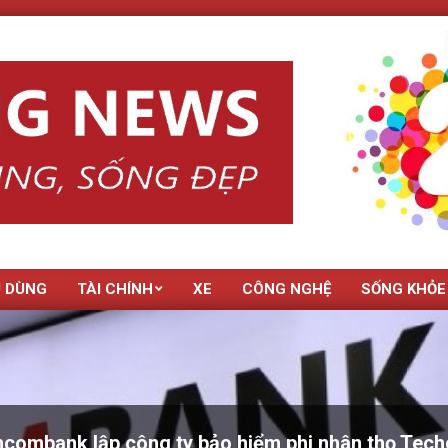
U DÙNG
TÀI CHÍNH
XE
CÔNG NGHỆ
SỐNG KHỎE
combank lập công ty bảo hiểm phi nhân thọ Tec