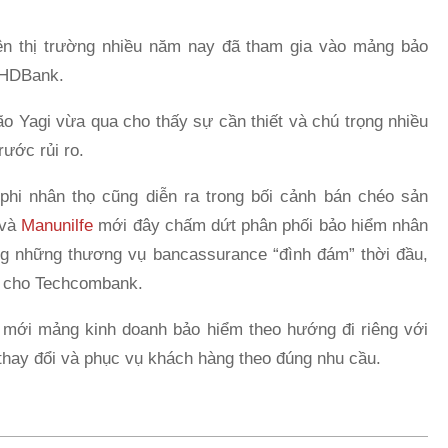
ên thị trường nhiều năm nay đã tham gia vào mảng bảo
 HDBank.
ão Yagi vừa qua cho thấy sự cần thiết và chú trọng nhiều
ước rủi ro.
hi nhân thọ cũng diễn ra trong bối cảnh bán chéo sản
và
Manunilfe
mới đây chấm dứt phân phối bảo hiểm nhân
ng những thương vụ bancassurance “đình đám” thời đầu,
m cho Techcombank.
m mới mảng kinh doanh bảo hiểm theo hướng đi riêng với
 thay đổi và phục vụ khách hàng theo đúng nhu cầu.