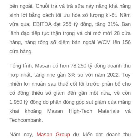
bên ngoài. Chuỗi trà và trà sữa này nâng khả năng
sinh lời bằng cách tối ưu hóa số lượng ki-ốt. Năm
vừa qua, EBITDA đạt 255 tỷ đồng, tăng 31%. Ban
lãnh đạo tiếp tục thận trọng và chỉ mở mới 28 cửa
hàng, nâng tổng số điểm bán ngoài WCM lên 156
cửa hàng.
Tổng tính, Masan có hơn 78.250 tỷ đồng doanh thu
hợp nhất, tăng nhẹ gần 3% so với năm 2022. Tuy
nhiên lợi nhuận sau thuế cốt lõi trước phân bổ cho
cổ đông thiểu số giảm đến gần một nửa, về còn
1.950 tỷ đồng do phần đóng góp sụt giảm của mảng
khai khoáng Masan High-Tech Materials và
Techcombank.
Năm nay,
Masan Group
dự kiến đạt doanh thu