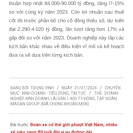
thuần hợp nhất 84.000-90.000 tỷ đồng, tăng l7-15%
so với cùng kỳ năm 2023. Còn lợi nhuận sau thuế
cốt lõi trước phân bổ cho cổ đông thiểu số, dự kiến
đạt 2.290-4.020 tỷ đồng, lần lượt tăng hơn 17% và
gấp đôi so với năm 2023. Doanh nghiệp này lập các
kịch bản khác nhau về điều kiện vĩ mô và kế hoạch
đưa ra sẽ dựa trên từng kịch bản.
2024-
ĐĂNG BỞI
TRỌNG VINH
NGÀY
31/01/2024
CHUYÊN
01-
MỤC:
KINH DOANH - TIÊU DÙNG
,
TIN TỨC
THẺ:
DOANH
31
NGHIỆP
,
KINH DOANH
,
LÃI GẦN 1.400 TỶ ĐỒNG
,
TẬP ĐOÀN
MASAN GROUP (MÃ CHỨNG KHOÁN MSN)
Bài trước:
Đoàn xe cổ thế giới phượt Việt Nam, nhiều
xế siêu sang 80 tuổi đời vi vu đường dài