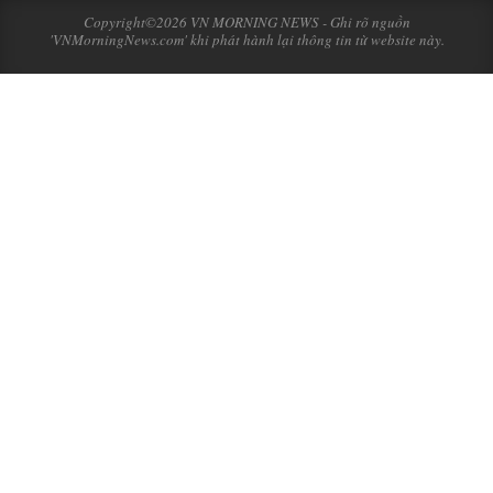
Copyright©2026 VN MORNING NEWS - Ghi rõ nguồn
'VNMorningNews.com' khi phát hành lại thông tin từ website này.