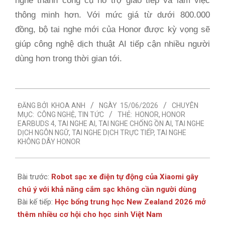
nghe thành công cụ hỗ trợ giao tiếp và làm việc
thông minh hơn. Với mức giá từ dưới 800.000
đồng, bộ tai nghe mới của Honor được kỳ vọng sẽ
giúp công nghệ dịch thuật AI tiếp cận nhiều người
dùng hơn trong thời gian tới.
2026-
ĐĂNG BỞI
KHOA ANH
NGÀY
15/06/2026
CHUYÊN
06-
MỤC:
CÔNG NGHỆ
,
TIN TỨC
THẺ:
HONOR
,
HONOR
15
EARBUDS 4
,
TAI NGHE AI
,
TAI NGHE CHỐNG ỒN AI
,
TAI NGHE
DỊCH NGÔN NGỮ
,
TAI NGHE DỊCH TRỰC TIẾP
,
TAI NGHE
KHÔNG DÂY HONOR
Bài trước:
Robot sạc xe điện tự động của Xiaomi gây
chú ý với khả năng cắm sạc không cần người dùng
Bài kế tiếp:
Học bổng trung học New Zealand 2026 mở
thêm nhiều cơ hội cho học sinh Việt Nam