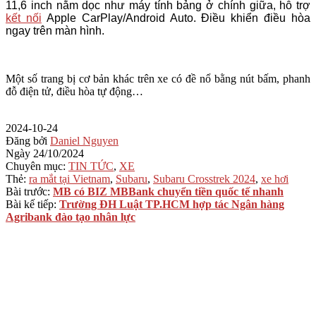
11,6 inch nằm dọc như máy tính bảng ở chính giữa, hỗ trợ
kết nối
Apple CarPlay/Android Auto. Điều khiển điều hòa
ngay trên màn hình.
Một số trang bị cơ bản khác trên xe có đề nổ bằng nút bấm, phanh
đỗ điện tử, điều hòa tự động…
2024-10-24
Đăng bởi
Daniel Nguyen
Ngày
24/10/2024
Chuyên mục:
TIN TỨC
,
XE
Thẻ:
ra mắt tại Vietnam
,
Subaru
,
Subaru Crosstrek 2024
,
xe hơi
Bài trước:
MB có BIZ MBBank chuyển tiền quốc tế nhanh
Bài kế tiếp:
Trường ĐH Luật TP.HCM hợp tác Ngân hàng
Agribank đào tạo nhân lực