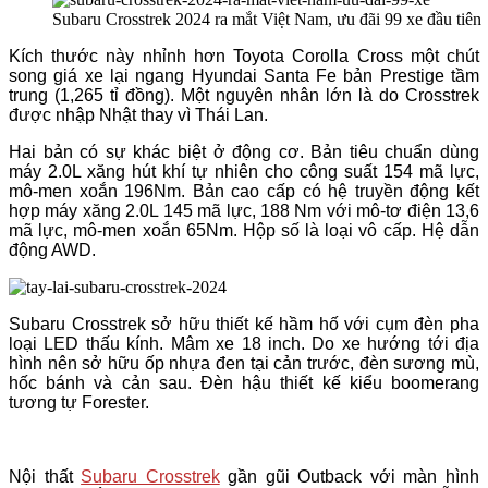
Subaru Crosstrek 2024 ra mắt Việt Nam, ưu đãi 99 xe đầu tiên
Kích thước này nhỉnh hơn Toyota Corolla Cross một chút
song giá xe lại ngang Hyundai Santa Fe bản Prestige tầm
trung (1,265 tỉ đồng). Một nguyên nhân lớn là do Crosstrek
được nhập Nhật thay vì Thái Lan.
Hai bản có sự khác biệt ở động cơ. Bản tiêu chuẩn dùng
máy 2.0L xăng hút khí tự nhiên cho công suất 154 mã lực,
mô-men xoắn 196Nm. Bản cao cấp có hệ truyền động kết
hợp máy xăng 2.0L 145 mã lực, 188 Nm với mô-tơ điện 13,6
mã lực, mô-men xoắn 65Nm. Hộp số là loại vô cấp. Hệ dẫn
động AWD.
Subaru Crosstrek sở hữu thiết kế hầm hố với cụm đèn pha
loại LED thấu kính. Mâm xe 18 inch. Do xe hướng tới địa
hình nên sở hữu ốp nhựa đen tại cản trước, đèn sương mù,
hốc bánh và cản sau. Đèn hậu thiết kế kiểu boomerang
tương tự Forester.
Nội thất
Subaru Crosstrek
gần gũi Outback với màn hình