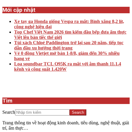
Mới cập nhật
Xe tay ga Honda giống Vespa ra mắt: Bình xăng 8,2 lít,
công nghệ hiện đại
Top Chef Việt Nam 2026 tìm kiếm đầu bếp đưa ẩm thực
Việt lên bàn tiệc thế giới
Túi xách Chloé Paddington trở lại sau 20 năm, tiếp tục
dẫn đầu xu hướng thời trang
Vé 0 đồng Vietjet mở bán 1-8/8, giảm đến 30% nhiều
hạng vé
Loa soundbar TCL Q95K ra mắt với âm thanh 11.1.4
kênh và công suất 1.420W
Tìm
Search
Trang thông tin về hoạt động kinh doanh, tiêu dùng, nghệ thuật, giải
trí, ẩm thực…