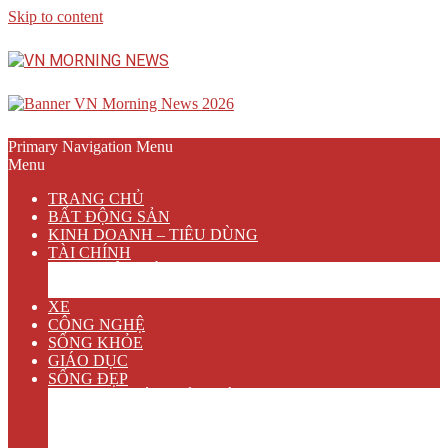
Skip to content
Primary Navigation Menu
Menu
TRANG CHỦ
BẤT ĐỘNG SẢN
KINH DOANH – TIÊU DÙNG
TÀI CHÍNH
NGÂN HÀNG
BẢO HIỂM
XE
CÔNG NGHỆ
SỐNG KHỎE
GIÁO DỤC
SỐNG ĐẸP
VĂN HÓA GIẢI TRÍ
ẨM THỰC
DU LỊCH