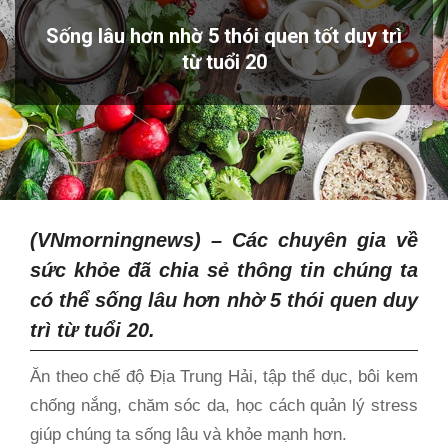
Sống lâu hơn nhờ 5 thói quen tốt duy trì
từ tuổi 20
(VNmorningnews) – Các chuyên gia về
sức khỏe đã chia sẻ thông tin chúng ta
có thể sống lâu hơn nhờ 5 thói quen duy
trì từ tuổi 20.
Ăn theo chế độ Địa Trung Hải, tập thể dục, bôi kem
chống nắng, chăm sóc da, học cách quản lý stress
giúp chúng ta sống lâu và khỏe mạnh hơn.