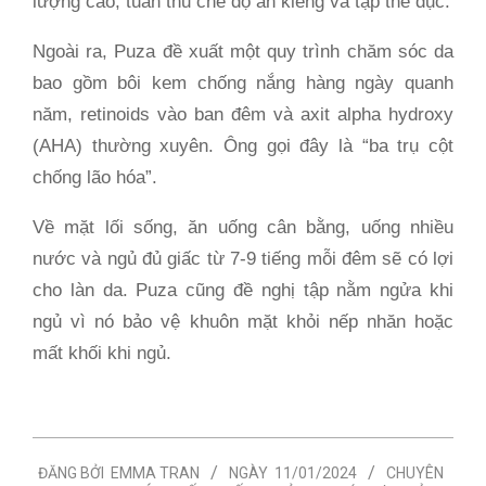
lượng cao, tuân thủ chế độ ăn kiêng và tập thể dục.
Ngoài ra, Puza đề xuất một quy trình chăm sóc da
bao gồm bôi kem chống nắng hàng ngày quanh
năm, retinoids vào ban đêm và axit alpha hydroxy
(AHA) thường xuyên. Ông gọi đây là “ba trụ cột
chống lão hóa”.
Về mặt lối sống, ăn uống cân bằng, uống nhiều
nước và ngủ đủ giấc từ 7-9 tiếng mỗi đêm sẽ có lợi
cho làn da. Puza cũng đề nghị tập nằm ngửa khi
ngủ vì nó bảo vệ khuôn mặt khỏi nếp nhăn hoặc
mất khối khi ngủ.
2024-
ĐĂNG BỞI
EMMA TRAN
NGÀY
11/01/2024
CHUYÊN
01-