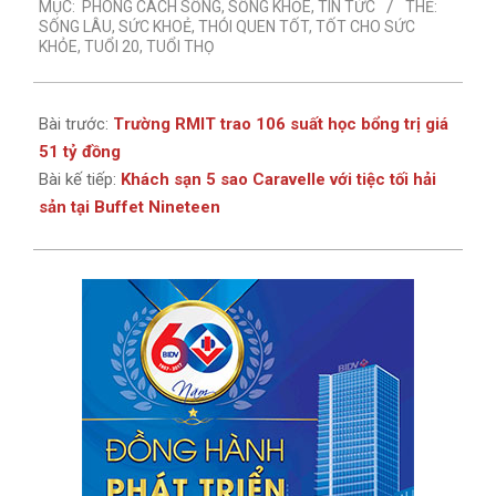
MỤC:
PHONG CÁCH SỐNG
,
SỐNG KHỎE
,
TIN TỨC
THẺ:
11
SỐNG LÂU
,
SỨC KHOẺ
,
THÓI QUEN TỐT
,
TỐT CHO SỨC
KHỎE
,
TUỔI 20
,
TUỔI THỌ
Bài trước:
Trường RMIT trao 106 suất học bổng trị giá
51 tỷ đồng
Bài kế tiếp:
Khách sạn 5 sao Caravelle với tiệc tối hải
sản tại Buffet Nineteen