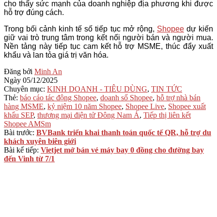
cho thấy sức mạnh của doanh nghiệp địa phương khi được
hỗ trợ đúng cách.
Trong bối cảnh kinh tế số tiếp tục mở rộng,
Shopee
dự kiến
giữ vai trò trung tâm trong kết nối người bán và người mua.
Nền tảng này tiếp tục cam kết hỗ trợ MSME, thúc đẩy xuất
khẩu và lan tỏa giá trị văn hóa.
2025-
Đăng bởi
Minh An
12-
Ngày
05/12/2025
05
Chuyên mục:
KINH DOANH - TIÊU DÙNG
,
TIN TỨC
Thẻ:
báo cáo tác động Shopee
,
doanh số Shopee
,
hỗ trợ nhà bán
hàng MSME
,
kỷ niệm 10 năm Shopee
,
Shopee Live
,
Shopee xuất
khẩu SEP
,
thương mại điện tử Đông Nam Á
,
Tiếp thị liên kết
Shopee AMSm
Bài trước:
BVBank triển khai thanh toán quốc tế QR, hỗ trợ du
khách xuyên biên giới
Bài kế tiếp:
Vietjet mở bán vé máy bay 0 đồng cho đường bay
đến Vinh từ 7/1