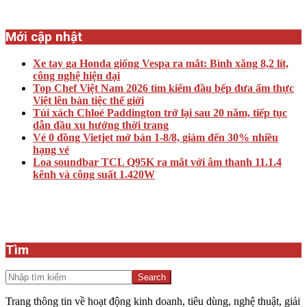
Mới cập nhật
Xe tay ga Honda giống Vespa ra mắt: Bình xăng 8,2 lít,
công nghệ hiện đại
Top Chef Việt Nam 2026 tìm kiếm đầu bếp đưa ẩm thực
Việt lên bàn tiệc thế giới
Túi xách Chloé Paddington trở lại sau 20 năm, tiếp tục
dẫn đầu xu hướng thời trang
Vé 0 đồng Vietjet mở bán 1-8/8, giảm đến 30% nhiều
hạng vé
Loa soundbar TCL Q95K ra mắt với âm thanh 11.1.4
kênh và công suất 1.420W
Tìm
Search
Trang thông tin về hoạt động kinh doanh, tiêu dùng, nghệ thuật, giải