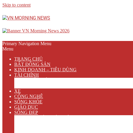
Skip to content
Primary Navigation Menu
Menu
TRANG CHỦ
BẤT ĐỘNG SẢN
KINH DOANH – TIÊU DÙNG
TÀI CHÍNH
NGÂN HÀNG
BẢO HIỂM
XE
CÔNG NGHỆ
SỐNG KHỎE
GIÁO DỤC
SỐNG ĐẸP
VĂN HÓA GIẢI TRÍ
ẨM THỰC
DU LỊCH