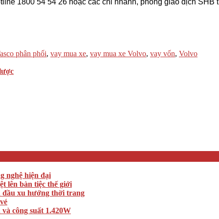
otline 1800 54 54 26 hoặc các chi nhánh, phòng giao dịch SHB t
asco phân phối
,
vay mua xe
,
vay mua xe Volvo
,
vay vốn
,
Volvo
lược
ng nghệ hiện đại
lên bàn tiệc thế giới
n đầu xu hướng thời trang
 vé
 và công suất 1.420W