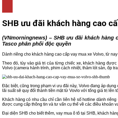
LÀM ĐẸP
THỜI TRANG
NHÀ ĐẸP
SHB ưu đãi khách hàng cao cấ
(VNmorningnews) –
SHB ưu đãi khách hàng c
Tasco phân phối độc quyền
Dành riêng cho khách hàng cao cấp vay mua xe Volvo, từ nay đ
Theo đó, tùy vào giá trị của từng chiếc xe, khách hàng đư
Volvo (camera hành trình, phim cách nhiệt, thảm lót sàn, ốp t
Đặc biệt, cũng trong phạm vi ưu đãi này, Volvo đang áp dụng 
lãi suất sẽ quy đổi thành tiền mặt từ Vovlo với tổng giá trị lên
Khách hàng có nhu cầu chỉ cần liên hệ số hotline dành riên
được cung cấp thông tin và tư vấn cụ thể về các điều khoản vay
Đại diện SHB cho biết thêm, vay mua ô tô tại SHB, khách hàng 