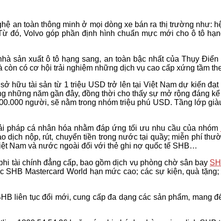
hệ an toàn thông minh ở mọi dòng xe bán ra thị trường như: hệ 
Từ đó, Volvo góp phần định hình chuẩn mực mới cho ô tô hạn
 nhà sản xuất ô tô hạng sang, an toàn bậc nhất của Thụy Điể
à còn có cơ hội trải nghiệm những dịch vụ cao cấp xứng tầm t
ở hữu tài sản từ 1 triệu USD trở lên tại Việt Nam dự kiến đạt
ong những năm gần đây, đồng thời cho thấy sự mở rộng đáng kể
0.000 người, sẽ nằm trong nhóm triệu phú USD. Tầng lớp giàu
iải pháp cá nhân hóa nhằm đáp ứng tối ưu nhu cầu của nhóm
o dịch nộp, rút, chuyển tiền trong nước tại quầy; miễn phí thư
ại Việt Nam và nước ngoài đối với thẻ ghi nợ quốc tế SHB…
hi tài chính đẳng cấp, bao gồm dịch vụ phòng chờ sân bay
SH
c SHB Mastercard World hạn mức cao; các sự kiện, quà tặng; 
SHB liên tục đổi mới, cung cấp đa dạng các sản phẩm, mang đ