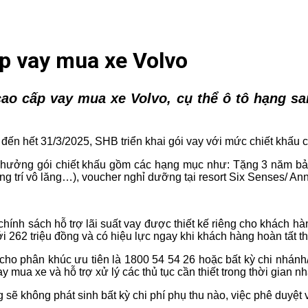
p vay mua xe Volvo
ao cấp vay mua xe Volvo, cụ thể ô tô hạng s
ến hết 31/3/2025, SHB triển khai gói vay với mức chiết khấu ca
ợc hưởng gói chiết khấu gồm các hạng mục như: Tặng 3 năm bảo
rang trí vô lăng…), voucher nghỉ dưỡng tại resort Six Senses/ 
chính sách hỗ trợ lãi suất vay được thiết kế riêng cho khách h
 tới 262 triệu đồng và có hiệu lực ngay khi khách hàng hoàn tất t
g cho phân khúc ưu tiên là 1800 54 54 26 hoặc bất kỳ chi nhán
 mua xe và hỗ trợ xử lý các thủ tục cần thiết trong thời gian n
sẽ không phát sinh bất kỳ chi phí phụ thu nào, việc phê duyệt 