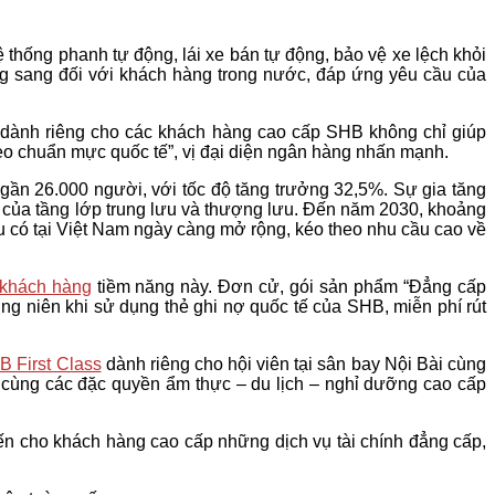
thống phanh tự động, lái xe bán tự động, bảo vệ xe lệch khỏi
g sang đối với khách hàng trong nước, đáp ứng yêu cầu của
n dành riêng cho các khách hàng cao cấp SHB không chỉ giúp
heo chuẩn mực quốc tế”, vị đại diện ngân hàng nhấn mạnh.
 gần 26.000 người, với tốc độ tăng trưởng 32,5%. Sự gia tăng
 của tầng lớp trung lưu và thượng lưu. Đến năm 2030, khoảng
 có tại Việt Nam ngày càng mở rộng, kéo theo nhu cầu cao về
khách hàng
tiềm năng này. Đơn cử, gói sản phẩm “Đẳng cấp
ờng niên khi sử dụng thẻ ghi nợ quốc tế của SHB, miễn phí rút
B First Class
dành riêng cho hội viên tại sân bay Nội Bài cùng
cùng các đặc quyền ẩm thực – du lịch – nghỉ dưỡng cao cấp
ến cho khách hàng cao cấp những dịch vụ tài chính đẳng cấp,