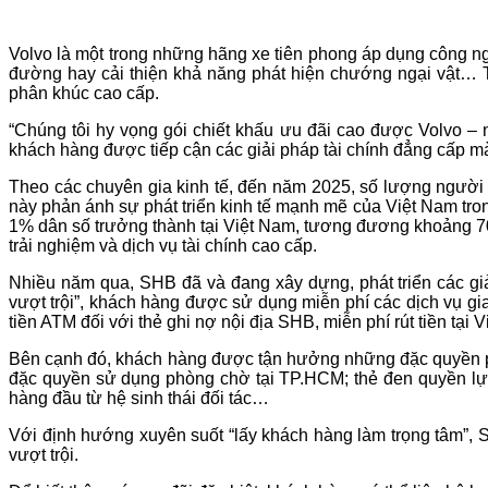
Volvo là một trong những hãng xe tiên phong áp dụng công ng
đường hay cải thiện khả năng phát hiện chướng ngại vật… 
phân khúc cao cấp.
“Chúng tôi hy vọng gói chiết khấu ưu đãi cao được Volvo –
khách hàng được tiếp cận các giải pháp tài chính đẳng cấp m
Theo các chuyên gia kinh tế, đến năm 2025, số lượng người s
này phản ánh sự phát triển kinh tế mạnh mẽ của Việt Nam tr
1% dân số trưởng thành tại Việt Nam, tương đương khoảng 70
trải nghiệm và dịch vụ tài chính cao cấp.
Nhiều năm qua, SHB đã và đang xây dựng, phát triển các g
vượt trội”, khách hàng được sử dụng miễn phí các dịch vụ gia
tiền ATM đối với thẻ ghi nợ nội địa SHB, miễn phí rút tiền t
Bên cạnh đó, khách hàng được tận hưởng những đặc quyền p
đặc quyền sử dụng phòng chờ tại TP.HCM; thẻ đen quyền lự
hàng đầu từ hệ sinh thái đối tác…
Với định hướng xuyên suốt “lấy khách hàng làm trọng tâm”, 
vượt trội.