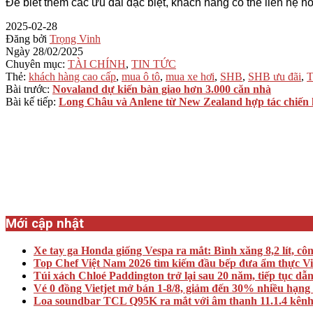
Để biết thêm các ưu đãi đặc biệt, khách hàng có thể liên hệ h
2025-02-28
Đăng bởi
Trọng Vinh
Ngày
28/02/2025
Chuyên mục:
TÀI CHÍNH
,
TIN TỨC
Thẻ:
khách hàng cao cấp
,
mua ô tô
,
mua xe hơi
,
SHB
,
SHB ưu đãi
,
T
Bài trước:
Novaland dự kiến bàn giao hơn 3.000 căn nhà
Bài kế tiếp:
Long Châu và Anlene từ New Zealand hợp tác chiến 
Mới cập nhật
Xe tay ga Honda giống Vespa ra mắt: Bình xăng 8,2 lít, cô
Top Chef Việt Nam 2026 tìm kiếm đầu bếp đưa ẩm thực Việt 
Túi xách Chloé Paddington trở lại sau 20 năm, tiếp tục dẫ
Vé 0 đồng Vietjet mở bán 1-8/8, giảm đến 30% nhiều hạng
Loa soundbar TCL Q95K ra mắt với âm thanh 11.1.4 kênh