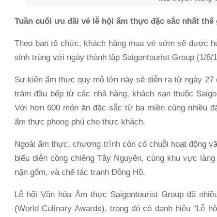
Tuần cuối ưu đãi vé lễ hội ẩm thực đặc sắc nhất thế 
Theo ban tổ chức, khách hàng mua vé sớm sẽ được h
sinh trùng với ngày thành lập Saigontourist Group (1/8
Sự kiện ẩm thực quy mô lớn này sẽ diễn ra từ ngày 27 
trăm đầu bếp từ các nhà hàng, khách sạn thuộc Saigo
Với hơn 600 món ăn đặc sắc từ ba miền cùng nhiều đặ
ẩm thực phong phú cho thực khách.
Ngoài ẩm thực, chương trình còn có chuỗi hoạt động vă
biểu diễn cồng chiêng Tây Nguyên, cùng khu vực làng 
nặn gốm, và chế tác tranh Đông Hồ.
Lễ hội Văn hóa Ẩm thực Saigontourist Group đã nhiề
(World Culinary Awards), trong đó có danh hiệu “Lễ h