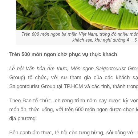
Trên 600 món ngon ba miền Việt Nam, trong đó nhiều món
khách sạn, khu nghỉ dưỡng 4 – 5 
Trên 500 món ngon chờ phục vụ thực khách
Lễ hội Văn hóa Ẩm thực, Món ngon Saigontourist Gr
Group) tổ chức, với sự tham gia của các khách sạ
Saigontourist Group tại TP.HCM và các tỉnh, thành tron
Theo Ban tổ chức, chương trình năm nay được kỳ vọn
món ăn, thức uống, với trên 600 món ngon được chọn lọ
địa phương.
Bên cạnh ẩm thực, lễ hội còn tưng bừng, sôi động với 