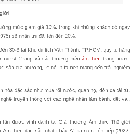
giới
ưởng mức giảm giá 10%, trong khi những khách có ngày
/1975) sẽ nhận ưu đãi lên đến 20%.
đến 30-3 tại Khu du lịch Văn Thánh, TP.HCM, quy tụ hàng
ntourist Group và các thương hiệu
ẩm thực
trong nước.
c sản địa phương, lễ hội hứa hẹn mang đến trải nghiệm
n hóa đặc sắc như múa rối nước, quan họ, đờn ca tài tử,
nghề truyền thống với các nghệ nhân làm bánh, dệt vải,
u lần được vinh danh tại Giải thưởng Ẩm thực Thế giới
ội Ẩm thực đặc sắc nhất châu Á” ba năm liên tiếp (2022-