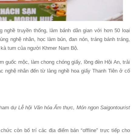
ng nghề truyền thống, làm bánh dân gian với hơn 50 loại
cùng nghệ nhân, học làm bún, đan nón, tráng bánh tráng,
h kà tum của người Khmer Nam Bộ.
 guốc mộc, làm chong chóng giấy, lồng đèn Hội An, trải
c nghệ nhân đến từ làng nghề hoa giấy Thanh Tiên ở cố
 tham dự
Lễ hội Văn hóa Ẩm thực, Món ngon Saigontourist
 chức còn bố trí các địa điểm bán “offline” trực tiếp cho