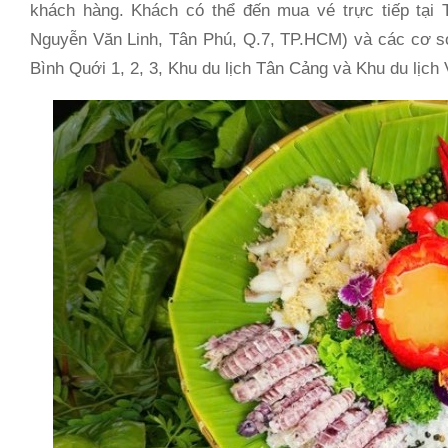
khách hàng. Khách có thể đến mua vé trực tiếp tại
Nguyễn Văn Linh, Tân Phú, Q.7, TP.HCM) và các cơ sở
Bình Quới 1, 2, 3, Khu du lịch Tân Cảng và Khu du lịch