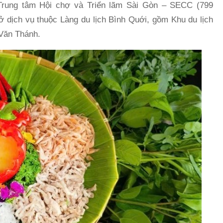
 Trung tâm Hội chợ và Triển lãm Sài Gòn – SECC (799
 dịch vụ thuộc Làng du lịch Bình Quới, gồm Khu du lịch
 Văn Thánh.