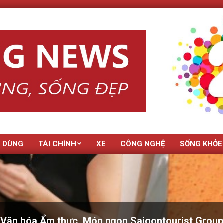
U DÙNG
TÀI CHÍNH
XE
CÔNG NGHỆ
SỐNG KHỎE
 Văn hóa Ẩm thực, Món ngon Saigontourist Group