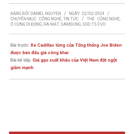
2024-
ĐĂNG BỞI
DANIEL NGUYEN
NGÀY
22/02/2024
02-
CHUYÊN MỤC:
CÔNG NGHỆ
,
TIN TỨC
THẺ:
CÔNG NGHỆ
,
22
Ổ CỨNG DI ĐỘNG
,
RA MẮT
,
SAMSUNG
,
SSD T5 EVO
Bài trước:
Xe Cadillac từng của Tổng thống Joe Biden
được bán đấu giá công khai
Bài kế tiếp:
Giá gạo xuất khẩu của Việt Nam đột ngột
giảm mạnh