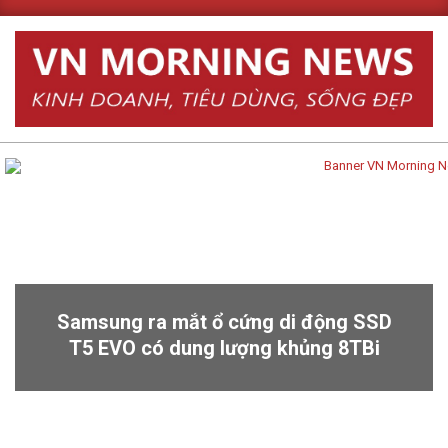
Skip
to
content
Primary
Navigation
Menu
Samsung ra mắt ổ cứng di động SSD
T5 EVO có dung lượng khủng 8TBi