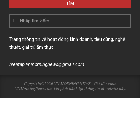
TÌM
Search
Trang thông tin về hoạt động kinh doanh, tiêu dùng, nghệ
thuật, giải trí, ẩm thực…
bientap.vnmorningnews@gmail.com
Copyright©2026 VN MORNING NEWS - Ghi rõ nguồn
'VNMorningNews.com' khi phát hành lại thông tin từ website này.