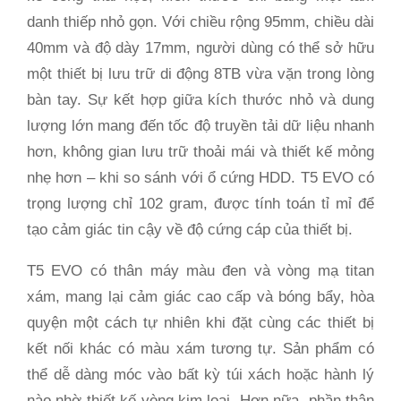
danh thiếp nhỏ gọn. Với chiều rộng 95mm, chiều dài
40mm và độ dày 17mm, người dùng có thể sở hữu
một thiết bị lưu trữ di động 8TB vừa vặn trong lòng
bàn tay. Sự kết hợp giữa kích thước nhỏ và dung
lượng lớn mang đến tốc độ truyền tải dữ liệu nhanh
hơn, không gian lưu trữ thoải mái và thiết kế mỏng
nhẹ hơn – khi so sánh với ổ cứng HDD. T5 EVO có
trọng lượng chỉ 102 gram, được tính toán tỉ mỉ để
tạo cảm giác tin cậy về độ cứng cáp của thiết bị.
T5 EVO có thân máy màu đen và vòng mạ titan
xám, mang lại cảm giác cao cấp và bóng bẩy, hòa
quyện một cách tự nhiên khi đặt cùng các thiết bị
kết nối khác có màu xám tương tự. Sản phẩm có
thể dễ dàng móc vào bất kỳ túi xách hoặc hành lý
nào nhờ thiết kế vòng kim loại. Hơn nữa, phần thân