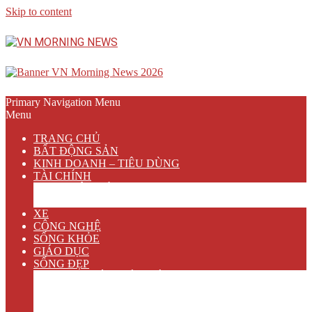
Skip to content
Primary Navigation Menu
Menu
TRANG CHỦ
BẤT ĐỘNG SẢN
KINH DOANH – TIÊU DÙNG
TÀI CHÍNH
NGÂN HÀNG
BẢO HIỂM
XE
CÔNG NGHỆ
SỐNG KHỎE
GIÁO DỤC
SỐNG ĐẸP
VĂN HÓA GIẢI TRÍ
ẨM THỰC
DU LỊCH