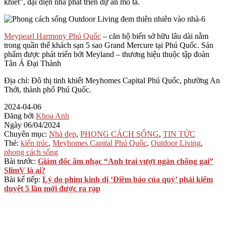
khiết”, đại diện nhà phát triển dự án mô tả.
Meypearl Harmony Phú Quốc
– căn hộ biển sở hữu lâu dài nằm
trong quần thể khách sạn 5 sao Grand Mercure tại Phú Quốc. Sản
phẩm được phát triển bởi Meyland – thương hiệu thuộc tập đoàn
Tân Á Đại Thành
Địa chỉ: Đô thị tinh khiết Meyhomes Capital Phú Quốc, phường An
Thới, thành phố Phú Quốc.
2024-04-06
Đăng bởi
Khoa Anh
Ngày
06/04/2024
Chuyên mục:
Nhà đẹp
,
PHONG CÁCH SỐNG
,
TIN TỨC
Thẻ:
kiến trúc
,
Meyhomes Capital Phú Quốc
,
Outdoor Living
,
phong cách sống
Bài trước:
Giám đốc âm nhạc “Anh trai vượt ngàn chông gai”
SlimV là ai?
Bài kế tiếp:
Lý do phim kinh dị ‘Điềm báo của quỷ’ phải kiểm
duyệt 5 lần mới được ra rạp