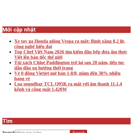
Mới cập nhật
Xe tay ga Honda giống Vespa ra mắt: Bình xăng 8,2 lít,
công nghệ hiện đại
Top Chef Việt Nam 2026 tìm kiếm đầu bếp đưa ẩm thực
Việt lên bàn tiệc thế giới
Túi xách Chloé Paddington trở lại sau 20 năm, tiếp tục
dẫn đầu xu hướng thời trang
Vé 0 đồng Vietjet mở bán 1-8/8, giảm đến 30% nhiều
hạng vé
Loa soundbar TCL Q95K ra mắt với âm thanh 11.1.4
kênh và công suất 1.420W
Tìm
Search