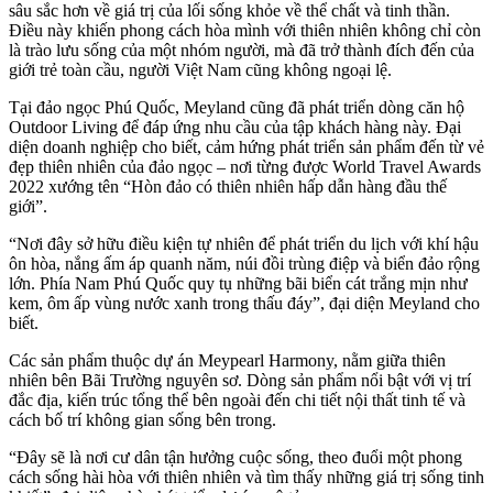
sâu sắc hơn về giá trị của lối sống khỏe về thể chất và tinh thần.
Điều này khiến phong cách hòa mình với thiên nhiên không chỉ còn
là trào lưu sống của một nhóm người, mà đã trở thành đích đến của
giới trẻ toàn cầu, người Việt Nam cũng không ngoại lệ.
Tại đảo ngọc Phú Quốc, Meyland cũng đã phát triển dòng căn hộ
Outdoor Living để đáp ứng nhu cầu của tập khách hàng này. Đại
diện doanh nghiệp cho biết, cảm hứng phát triển sản phẩm đến từ vẻ
đẹp thiên nhiên của đảo ngọc – nơi từng được World Travel Awards
2022 xướng tên “Hòn đảo có thiên nhiên hấp dẫn hàng đầu thế
giới”.
“Nơi đây sở hữu điều kiện tự nhiên để phát triển du lịch với khí hậu
ôn hòa, nắng ấm áp quanh năm, núi đồi trùng điệp và biển đảo rộng
lớn. Phía Nam Phú Quốc quy tụ những bãi biển cát trắng mịn như
kem, ôm ấp vùng nước xanh trong thấu đáy”, đại diện Meyland cho
biết.
Các sản phẩm thuộc dự án Meypearl Harmony, nằm giữa thiên
nhiên bên Bãi Trường nguyên sơ. Dòng sản phẩm nổi bật với vị trí
đắc địa, kiến trúc tổng thể bên ngoài đến chi tiết nội thất tinh tế và
cách bố trí không gian sống bên trong.
“Đây sẽ là nơi cư dân tận hưởng cuộc sống, theo đuổi một phong
cách sống hài hòa với thiên nhiên và tìm thấy những giá trị sống tinh