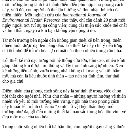
môi trường trong lành trở thành điểm đến phù hợp cho phong cách
này, vì ở đó, con người có thể tận hưởng và đón nhận lợi ích của
thiên nhiên. Một nghiên cứu của
International Journal of
Environmental Health Research
cho thấy, chỉ cần dành 20 phút mỗi
ngày ngoài trời (ví dụ tại công viên) cũng cải thiện sức khỏe thể chất
và tinh thần, ngay cả khi bạn không vận động ở đó.
Từ môi trường bên ngoài đến không gian thiết kế bên trong, thiên
nhiên luôn được đặt lên hàng đầu. Lối thiết kế này chú ý đến từng
chi tiết nhỏ để tối ưu hóa sự có mặt của thiên nhiên trong căn nhà.
Lối thiết kế mở đặc trưng bởi hệ thống cửa lớn, trần cao, nhiều kính
giúp không khí được lưu thông và lấy trọn ánh sáng tự nhiên. Xen
kẽ những tiểu cảnh, vườn trong nhà không chỉ mang yếu tố thẩm
mỹ, mà còn là liều thuốc tinh thần – tạo nên sự tĩnh tâm, thư thái
cho gia chủ.
Điểm nhấn của phong cách sống này là sự tinh tế trong việc chọn
nội thất cho ngôi nhà. Như chủ nhân – những người hướng về thiên
nhiên và yếu tố môi trường bền vững, ngôi nhà theo phong cách
này khoác lên mình chiếc áo “xanh” từ vật liệu thân thiện môi
trường như đá, gỗ đến những thiết kế màu sắc trung hòa tôn vinh vẻ
đẹp mộc mạc của tạo hóa.
Trong cuộc sống nhiều hối hả bận rộn, con người ngày càng ý thức