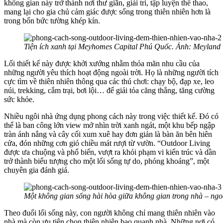
không gian này trở thành nơi thư giãn, giải trí, tập luyện thể thao,
mang lại cho gia chủ cảm giác được sống trong thiên nhiên hơn là
trong bốn bức tường khép kín.
Tiện ích xanh tại Meyhomes Capital Phú Quốc. Ảnh: Meyland
Lối thiết kế này được khởi xướng nhằm thỏa mãn nhu cầu của
những người yêu thích hoạt động ngoài trời. Họ là những người tích
cực tìm về thiên nhiên thông qua các thú chơi: chạy bộ, đạp xe, leo
núi, trekking, cắm trại, bơi lội… để giải tỏa căng thẳng, tăng cường
sức khỏe.
Nhiều ngôi nhà ứng dụng phong cách này trong việc thiết kế. Đó có
thể là ban công lớn view mở nhìn trời xanh ngát, một khu bếp ngập
tràn ánh nắng và cây cối xum xuê hay đơn giản là bàn ăn bên hiên
cửa, đón những cơn gió chiều mát rượi từ vườn. “Outdoor Living
được ưa chuộng và phổ biến, vượt ra khỏi phạm vi kiến trúc và dần
trở thành biểu tượng cho một lối sống tự do, phóng khoáng”, một
chuyên gia đánh giá.
Một không gian sống hài hòa giữa không gian trong nhà – ngoà
Theo đuổi lối sống này, con người không chỉ mang thiên nhiên vào
nhà mà còn ưu tiên chọn thiên nhiên bao quanh nhà. Những nơi có