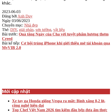
khác.
2023-06-03
Đăng bởi
Anh Duy
Ngày
03/06/2023
Chuyên mục:
Nhà đẹp
Thẻ:
DIY
,
giải pháp
,
sơn tường
,
vật liệu
Bài trước:
Quà tặng Ngày của Cha với tuyệt phẩm hương thơm
Creed
Bài kế tiếp:
Cơ hội trúng iPhone khi giới thiệu mở tài khoản qua
MyVIB 2.0
Mới cập nhật
Xe tay ga Honda giống Vespa ra mắt: Bình xăng 8,2 lít,
công nghệ hiện đại
Top Chef Việt Nam 2026 tìm kiếm đầu bếp đưa ẩm thực