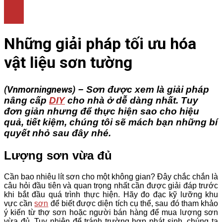
LÀM ĐẸP
THỜI TRANG
NHÀ ĐẸP
Những giải pháp tối ưu hóa
vật liệu sơn tường
(Vnmorningnews) –
Sơn được xem là giải pháp
nâng cấp
DIY
cho nhà ở dễ dàng nhất. Tuy
đơn giản nhưng để thực hiện sao cho hiệu
quả, tiết kiệm, chúng tôi sẽ mách bạn những bí
quyết nhỏ sau đây nhé.
Lượng sơn vừa đủ
Cần bao nhiêu lít sơn cho một không gian? Đây chắc chắn là
câu hỏi đầu tiên và quan trọng nhất cần được giải đáp trước
khi bắt đầu quá trình thực hiện. Hãy đo đạc kỹ lưỡng khu
vực cần
sơn
để biết được diện tích cụ thể, sau đó tham khảo
ý kiến từ thợ sơn hoặc người bán hàng để mua lượng sơn
vừa đủ. Tuy nhiên để tránh trường hợp phát sinh, chúng ta