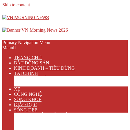
Skip to content
Primary Navigation Menu
Menu
TRANG CHỦ
BẤT ĐỘNG SẢN
KINH DOANH – TIÊU DÙNG
TÀI CHÍNH
NGÂN HÀNG
BẢO HIỂM
XE
CÔNG NGHỆ
SỐNG KHỎE
GIÁO DỤC
SỐNG ĐẸP
VĂN HÓA GIẢI TRÍ
ẨM THỰC
DU LỊCH