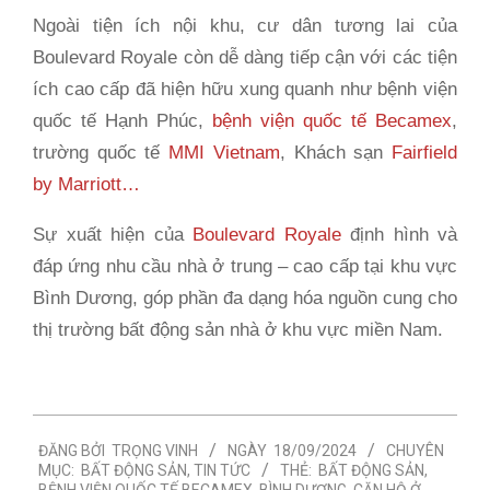
Ngoài tiện ích nội khu, cư dân tương lai của
Boulevard Royale còn dễ dàng tiếp cận với các tiện
ích cao cấp đã hiện hữu xung quanh như bệnh viện
quốc tế Hạnh Phúc,
bệnh viện quốc tế Becamex
,
trường quốc tế
MMI Vietnam
, Khách sạn
Fairfield
by Marriott…
Sự xuất hiện của
Boulevard Royale
định hình và
đáp ứng nhu cầu nhà ở trung – cao cấp tại khu vực
Bình Dương, góp phần đa dạng hóa nguồn cung cho
thị trường bất động sản nhà ở khu vực miền Nam.
2024-
ĐĂNG BỞI
TRỌNG VINH
NGÀY
18/09/2024
CHUYÊN
09-
MỤC:
BẤT ĐỘNG SẢN
,
TIN TỨC
THẺ:
BẤT ĐỘNG SẢN
,
18