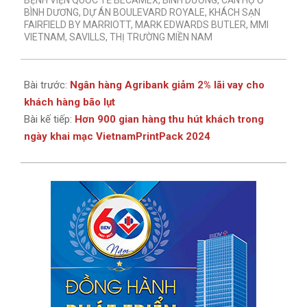
BỆNH VIỆN QUỐC TẾ BECAMEX
,
BÌNH DƯƠNG
,
CĂN HỘ Ở
BÌNH DƯƠNG
,
DỰ ÁN BOULEVARD ROYALE
,
KHÁCH SẠN
FAIRFIELD BY MARRIOTT
,
MARK EDWARDS BUTLER
,
MMI
VIETNAM
,
SAVILLS
,
THỊ TRƯỜNG MIỀN NAM
Bài trước:
Ngân hàng Agribank giảm 2% lãi vay cho
khách hàng bão lụt
Bài kế tiếp:
Hơn 900 gian hàng thu hút khách trong
ngày khai mạc VietnamPrintPack 2024