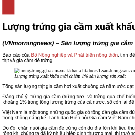
LÀM ĐẸP
THỜI TRANG
NHÀ ĐẸP
Lượng trứng gia cầm xuất khẩ
(VNmorningnews) – Sản lượng trứng gia cầm c
Báo cáo của
Bộ Nông nghiệp và Phát triển nông thôn
, tính 
thịt và gia cầm đẻ trứng.
Lượng trứng xuất khẩu mới chiếm 1% sản lượng sản xuất
Tổng sản lượng thịt gia cầm hơi xuất chuồng cả năm ước đạt 
Đáng chú ý, trứng gia cầm (trứng tươi và trứng qua chế biế
khoảng 1% trong tổng lượng trứng của cả nước, số còn lại để 
Việt Nam là một trong những quốc gia có tổng đàn gia cầm đứ
trọng không đáng kể. Lãnh đạo Hiệp hội Gia cầm Việt Nam cho
Do đó, chăn nuôi gia cầm đẻ trứng còn dư địa lớn khi tiêu 
rộng khi chúng ta đã ký nhiều hiệp định thương mại, thị trườn