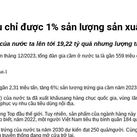
u chỉ được 1% sản lượng sản xu
ủa nước ta lên tới 19,22 tỷ quả nhưng lượng 
đến tháng 12/2023, tổng đàn gia cầm ở nước ta là gần 559 triệu
gần 2,31 triệu tấn, tăng 6%; sản lượng trứng gia cầm năm 2023
n) của nước ta đã xuất khẩusang hàng chục quốc gia, vùng lãnh
phục vụ nhu cầu tiêu dùng nội địa.
ng Top đầu thế giới. Tuy nhiên, sản phẩm của ngành hàng này c
 biết, năm 2022, một người Việt Nam tiêu thụ bình quân 184 q
thụ trứng của nước ta năm 2030 dự kiến đạt 250 quả/người. Cùn
g truyền thống đang mở cửa trở lại.