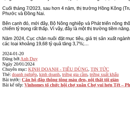
Cuối tháng 7/2023, sau hơn 4 năm, thị trường Hồng Kông (Tr
Phước và Đồng Nai.
Bên cạnh đó, mới đây, Bộ Nông nghiệp và Phát triển nông th
chiếm tỷ trọng rất thấp. Vì vậy, đây là một thị trường tiềm nă
Năm 2024, Cục chăn nuôi đặt mục tiêu, giá trị sản xuất ngành
các loại khoảng 19,68 tỷ quả tăng 3,7%;…
2024-01-20
Đăng bởi
Anh Duy
Ngày
20/01/2024
Chuyên mục:
KINH DOANH - TIÊU DÙNG
,
TIN TỨC
Thẻ:
doanh nghiệp
,
kinh doanh
,
trứng gia cầm
,
trứng xuất khẩu
Bài trước:
Căn hộ đập thông tông màu đen, nội thất tối giản
Bài kế tiếp:
Vinhomes tổ chức hội chợ xuân Chợ vui hơn Tết – P