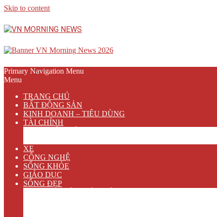
Skip to content
Primary Navigation Menu
Menu
TRANG CHỦ
BẤT ĐỘNG SẢN
KINH DOANH – TIÊU DÙNG
TÀI CHÍNH
NGÂN HÀNG
BẢO HIỂM
XE
CÔNG NGHỆ
SỐNG KHỎE
GIÁO DỤC
SỐNG ĐẸP
VĂN HÓA GIẢI TRÍ
ẨM THỰC
DU LỊCH