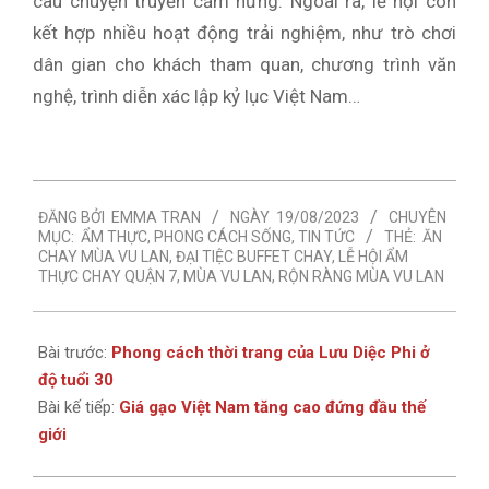
câu chuyện truyền cảm hứng. Ngoài ra, lễ hội còn
kết hợp nhiều hoạt động trải nghiệm, như trò chơi
dân gian cho khách tham quan, chương trình văn
nghệ, trình diễn xác lập kỷ lục Việt Nam…
2023-
ĐĂNG BỞI
EMMA TRAN
NGÀY
19/08/2023
CHUYÊN
08-
MỤC:
ẨM THỰC
,
PHONG CÁCH SỐNG
,
TIN TỨC
THẺ:
ĂN
19
CHAY MÙA VU LAN
,
ĐẠI TIỆC BUFFET CHAY
,
LỄ HỘI ẨM
THỰC CHAY QUẬN 7
,
MÙA VU LAN
,
RỘN RÀNG MÙA VU LAN
Bài trước:
Phong cách thời trang của Lưu Diệc Phi ở
độ tuổi 30
Bài kế tiếp:
Giá gạo Việt Nam tăng cao đứng đầu thế
giới