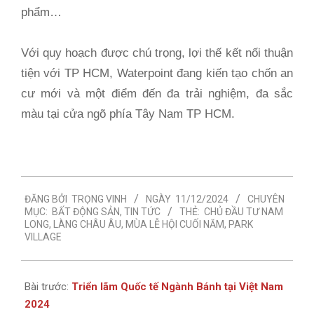
phẩm…
Với quy hoạch được chú trọng, lợi thế kết nối thuận
tiện với TP HCM, Waterpoint đang kiến tạo chốn an
cư mới và một điểm đến đa trải nghiệm, đa sắc
màu tại cửa ngõ phía Tây Nam TP HCM.
2024-
ĐĂNG BỞI
TRỌNG VINH
NGÀY
11/12/2024
CHUYÊN
12-
MỤC:
BẤT ĐỘNG SẢN
,
TIN TỨC
THẺ:
CHỦ ĐẦU TƯ NAM
11
LONG
,
LÀNG CHÂU ÂU
,
MÙA LỄ HỘI CUỐI NĂM
,
PARK
VILLAGE
Bài trước:
Triển lãm Quốc tế Ngành Bánh tại Việt Nam
2024