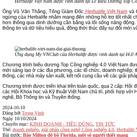
Herbalife Việt Nam được vinh danh tại Lễ Biểu Dương Top C
Ông Vũ Văn Thắng, Tổng Giám Đốc
Herbalife Việt Nam
và 
ngừng của Herbalife nhằm mang đến những hỗ trợ tốt nhất c
hơn thông qua dinh dưỡng cân bằng và lối sống năng động. V
thông tin và dữ liệu hiệu quả, đồng thời thúc đẩy sự đổi mới v
Ứng dụng My VNClub của Herbalife được vinh danh tại I4.0 
Chương trình biểu dương Top Công nghiệp 4.0 Việt Nam được
mới sáng tạo ở các địa phương, các tổ chức, doanh nghiệp; 
thống, các nhà máy sản xuất, kết nối cung cầu về các giải phá
Chương trình được triển khai trên toàn quốc, qua 2 cấp: Hội
các Hội Khoa học và Kỹ thuật Việt Nam chủ trì, phối hợp v
nghệ, Bộ Thông tin và Truyền thông.
2024-10-10
Đăng bởi
Trọng Vinh
Ngày
10/10/2024
Chuyên mục:
KINH DOANH - TIÊU DÙNG
,
TIN TỨC
Thẻ:
doanh nghiệp
,
giải pháp công nghệ Công nghiệp 4.0
,
Herbalife
Bài trước:
Bão Milton đổ bộ Florida, một số người thiệt mạng