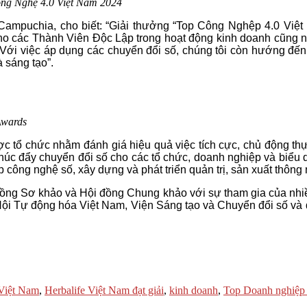
ông Nghệ 4.0 Việt Nam 2024
Campuchia, cho biết: “Giải thưởng “Top Công Nghệp 4.0 Việ
ho các Thành Viên Độc Lập trong hoạt động kinh doanh cũng n
ới việc áp dụng các chuyển đổi số, chúng tôi còn hướng đến mụ
à sáng tạo”.
Awards
 tổ chức nhằm đánh giá hiệu quả việc tích cực, chủ động thực
thúc đẩy chuyển đổi số cho các tổ chức, doanh nghiệp và biểu 
p công nghệ số, xây dựng và phát triển quản trị, sản xuất thông
 đồng Sơ khảo và Hội đồng Chung khảo với sự tham gia của nhiề
ới Hội Tự động hóa Việt Nam, Viện Sáng tạo và Chuyển đổi số 
 Việt Nam
,
Herbalife Việt Nam đạt giải
,
kinh doanh
,
Top Doanh nghiệp 