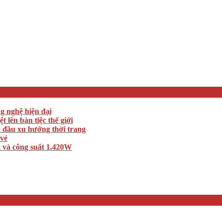
ng nghệ hiện đại
lên bàn tiệc thế giới
n đầu xu hướng thời trang
 vé
 và công suất 1.420W