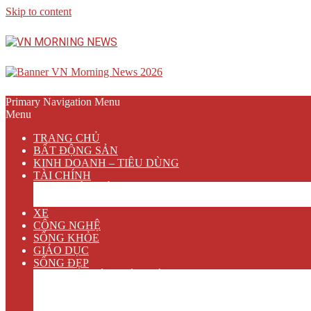
Skip to content
Primary Navigation Menu
Menu
TRANG CHỦ
BẤT ĐỘNG SẢN
KINH DOANH – TIÊU DÙNG
TÀI CHÍNH
NGÂN HÀNG
BẢO HIỂM
XE
CÔNG NGHỆ
SỐNG KHỎE
GIÁO DỤC
SỐNG ĐẸP
VĂN HÓA GIẢI TRÍ
ẨM THỰC
DU LỊCH