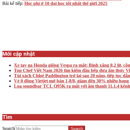
Bài kế tiếp:
Học phí ở 10 đại học tốt nhất thế giới 2025
Mới cập nhật
Xe tay ga Honda giống Vespa ra mắt: Bình xăng 8,2 lít, cô
Top Chef Việt Nam 2026 tìm kiếm đầu bếp đưa ẩm thực Việt 
Túi xách Chloé Paddington trở lại sau 20 năm, tiếp tục dẫ
Vé 0 đồng Vietjet mở bán 1-8/8, giảm đến 30% nhiều hạng
Loa soundbar TCL Q95K ra mắt với âm thanh 11.1.4 kênh
Tìm
Search