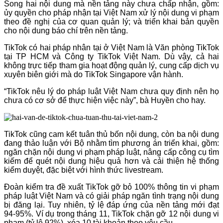
Song hai nội dung mà nền tảng này chưa chấp nhận, gồm:
ủy quyền cho pháp nhận tại Việt Nam xử lý nội dung vi phạm
theo đề nghị của cơ quan quản lý; và triển khai bản quyền
cho nội dung báo chí trên nền tảng.
TikTok có hai pháp nhân tại ở Việt Nam là Văn phòng TikTok
tại TP HCM và Công ty TikTok Việt Nam. Dù vậy, cả hai
không trực tiếp tham gia hoạt động quản lý, cung cấp dịch vụ
xuyên biên giới mà do TikTok Singapore vận hành.
“TikTok nêu lý do pháp luật Việt Nam chưa quy định nên họ
chưa có cơ sở để thực hiện việc này”, bà Huyền cho hay.
TikTok cũng cam kết tuân thủ bốn nội dung, còn ba nội dung
đang thảo luận với Bộ nhằm tìm phương án triển khai, gồm:
ngăn chặn nội dung vi phạm pháp luật, nâng cấp công cụ tìm
kiếm để quét nội dung hiệu quả hơn và cải thiện hệ thống
kiểm duyệt, đặc biệt với hình thức livestream.
Đoàn kiểm tra đề xuất TikTok gỡ bỏ 100% thông tin vi phạm
pháp luật Việt Nam và có giải pháp ngăn tình trạng nội dung
bị đăng lại. Tuy nhiên, tỷ lệ đáp ứng của nền tảng mới đạt
94-95%. Ví dụ trong tháng 11, TikTok chặn gỡ 12 nội dung vi
phạm (tỷ lệ 92%), xóa 10 tài khoản theo yêu cầu.