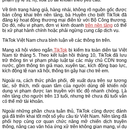
Về tình trạng hàng giả, hàng nhái, không rõ nguồn gốc được
bán công khai trên nền tảng, bà Huyền cho biết TikTok đã
đăng ký hoạt động thương mại điện tử với Bộ Công thương.
Do đó, nếu vi phạm, đơn vị kinh doanh
trên nền tảng
có thể
bị xử phạt hành chính hoặc phải ngừng cung cấp dịch vụ.
TikTok Việt Nam chưa bình luận về các thông tin trên.
Mạng xã hội video ngắn
TikTok
bị kiểm tra toàn diện tại Việt
Nam từ tháng 5. Theo kết luận hồi tháng 10, TikTok đã lưu
trữ thông tin vi phạm pháp luật tại các máy chủ CDN trong
nước, gồm thông tin giả mạo, xuyên tạc, kích động bạo lực,
kích động tệ nạn xã hội, thông tin gây hại cho trẻ em.
Ngoài ra, cách thức phân phối, đề xuất dựa trên sự tương
tác, sở thích, mối quan tâm của người dùng dễ khiến nội
dung vi phạm được lan truyền với tốc độ nhanh chóng. Là
nền tảng cho người trên 13 tuổi, nhưng trẻ chưa đủ tuổi vẫn
có thể mở tài khoản.
Ngoài những phần chưa tuân thủ, TikTok cũng được đánh
giá đã triển khai tốt một số yêu cầu từ Việt Nam. Nền tảng đã
phối hợp cùng cơ quan chức năng mở chiến dịch truyền
thông, nâng cao văn hóa ứng xử trên không gian mạng, ví dụ