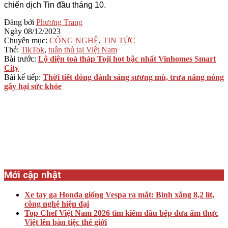
chiến dịch Tin đầu tháng 10.
2023-
Đăng bởi
Phương Trang
12-
Ngày
08/12/2023
08
Chuyên mục:
CÔNG NGHỆ
,
TIN TỨC
Thẻ:
TikTok
,
tuân thủ tại Việt Nam
Bài trước:
Lộ diện toà tháp Toji hot bậc nhất Vinhomes Smart
City
Bài kế tiếp:
Thời tiết đỏng đảnh sáng sương mù, trưa nắng nóng
gây hại sức khỏe
Mới cập nhật
Xe tay ga Honda giống Vespa ra mắt: Bình xăng 8,2 lít,
công nghệ hiện đại
Top Chef Việt Nam 2026 tìm kiếm đầu bếp đưa ẩm thực
Việt lên bàn tiệc thế giới