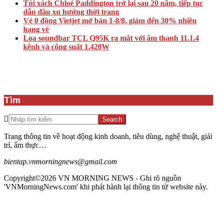
Túi xách Chloé Paddington trở lại sau 20 năm, tiếp tục
dẫn đầu xu hướng thời trang
Vé 0 đồng Vietjet mở bán 1-8/8, giảm đến 30% nhiều
hạng vé
Loa soundbar TCL Q95K ra mắt với âm thanh 11.1.4
kênh và công suất 1.420W
Tìm
Search
Trang thông tin về hoạt động kinh doanh, tiêu dùng, nghệ thuật, giải
trí, ẩm thực…
bientap.vnmorningnews@gmail.com
Copyright©2026 VN MORNING NEWS - Ghi rõ nguồn
'VNMorningNews.com' khi phát hành lại thông tin từ website này.