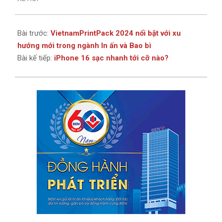
Bài trước:
VietnamPrintPack 2024 nổi bật với xu
hướng mới trong ngành In ấn và Bao bì
Bài kế tiếp:
iPhone 16 sạc nhanh tới cỡ nào?