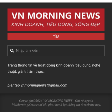
TÌM
Search
Trang thông tin về hoạt động kinh doanh, tiêu dùng, nghệ
thuật, giải trí, ẩm thực…
bientap.vnmorningnews@gmail.com
Copyright©2026 VN MORNING NEWS - Ghi rõ nguồn
'VNMorningNews.com' khi phát hành lại thông tin từ website này.