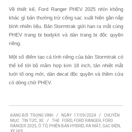
Về thiết kế, Ford Ranger PHEV 2025 nhìn không
khác gì bản thường trừ cổng sạc xuất hiện gần nắp
bình nhiên liệu. Bản Stormtrak giới hạn ra mắt cùng
PHEV trang bị bodykit và dàn trang bị độc quyền
riêng.
Một số điểm tạo cá tính riêng của bản Stormtrak có
thể kể tới bộ mâm hợp kim 18 inch, tản nhiệt mắt
lưới tổ ong mới, dàn decal độc quyền và thềm cửa
có dòng chữ PHEV.
2024-
ĐĂNG BỞI
TRỌNG VINH
NGÀY
17/09/2024
CHUYÊN
09-
MỤC:
TIN TỨC
,
XE
THẺ:
FORD
,
FORD RANGER
,
FORD
17
RANGER 2025
,
Ô TÔ
,
PHIÊN BẢN HYBRID
,
RA MẮT
,
SẠC ĐIỆN
,
XE HƠI