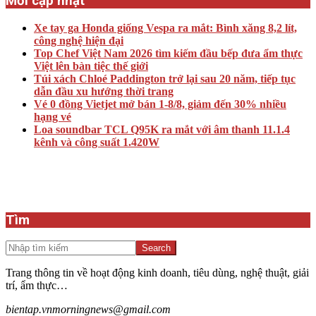
Mới cập nhật
Xe tay ga Honda giống Vespa ra mắt: Bình xăng 8,2 lít,
công nghệ hiện đại
Top Chef Việt Nam 2026 tìm kiếm đầu bếp đưa ẩm thực
Việt lên bàn tiệc thế giới
Túi xách Chloé Paddington trở lại sau 20 năm, tiếp tục
dẫn đầu xu hướng thời trang
Vé 0 đồng Vietjet mở bán 1-8/8, giảm đến 30% nhiều
hạng vé
Loa soundbar TCL Q95K ra mắt với âm thanh 11.1.4
kênh và công suất 1.420W
Tìm
Search
Trang thông tin về hoạt động kinh doanh, tiêu dùng, nghệ thuật, giải
trí, ẩm thực…
bientap.vnmorningnews@gmail.com