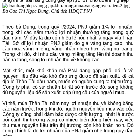
tăng thì tài sản tăng cũng gây áp lực lớn cho doanh nghiệp
Bà Cao Thị Ngọc Dung, Chủ tịch HĐQT PNJ
Theo bà Dung, trong quý I/2024, PNJ giảm 1% lợi nhuận,
trong khi các năm trước lợi nhuận thường tăng trong quý
đầu năm. Vì đây là dịp có nhiều lễ hội, nhất là ngày vía Thần
Tài. Sở dĩ lợi nhuận PNJ giảm do giá vàng tang cao, nhu
cầu mua vàng miếng, vàng nhẫn nhiều hơn vàng nữ trang.
Trong khi đó, khi nhu cầu vàng miếng tăng lên thì doanh thu
bán ra tăng, song lợi nhuận thu về không cao.
Mặt khác, một khó khăn mà PNJ đang gặp phải đó là về
nguyên liệu đầu vào khó đáp ứng được để sản xuất, kể cả
dịp lễ Thần Tài đầu năm, muốn có nguồn cung ra thị trường,
Công ty phải có sự chuẩn bị rất sớm trước đó, song không
đủ nguyên liệu để sản xuất, đáp ứng cầu của người mua.
Vì thế, mùa Thần Tài năm nay lợi nhuận thu về không bằng
các năm trước.Trong khi đó, nguồn nguyên liệu mua vào của
Công ty cũng phải đảm bảo được chất lượng, nhất là trước
bối cảnh thị trường vàng có nhiều biến động hiện nay, việc
thu mua nguyên liệu trên thị trường còn khó khăn hơn. Đó
cũng chính là do lợi nhuận của PNJ giảm nhẹ trong quý đầu