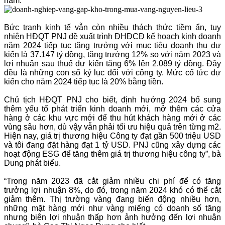
năm.
Bức tranh kinh tế vẫn còn nhiều thách thức tiềm ẩn, tuy
nhiên HĐQT PNJ đề xuất trình ĐHĐCĐ kế hoạch kinh doanh
năm 2024 tiếp tục tăng trưởng với mục tiêu doanh thu dự
kiến là 37.147 tỷ đồng, tăng trưởng 12% so với năm 2023 và
lợi nhuận sau thuế dự kiến tăng 6% lên 2.089 tỷ đồng. Đây
đều là những con số kỷ lục đối với công ty. Mức cổ tức dự
kiến cho năm 2024 tiếp tục là 20% bằng tiền.
Chủ tịch HĐQT PNJ cho biết, định hướng 2024 bổ sung
thêm yếu tố phát triển kinh doanh mới, mở thêm các cửa
hàng ở các khu vực mới để thu hút khách hàng mới ở các
vùng sâu hơn, dù vậy vẫn phải tối ưu hiệu quả trên từng m2.
Hiện nay, giá trị thương hiệu Công ty đạt gần 500 triệu USD
và tôi đang đặt hàng đạt 1 tỷ USD. PNJ cũng xây dựng các
hoạt động ESG để tăng thêm giá trị thương hiệu công ty”, bà
Dung phát biểu.
“Trong năm 2023 đã cắt giảm nhiều chi phí để có tăng
trưởng lợi nhuận 8%, do đó, trong năm 2024 khó có thể cắt
giảm thêm. Thị trường vàng đang biến động nhiều hơn,
những mặt hàng mới như vàng miếng có doanh số tăng
nhưng biên lợi nhuận thấp hơn ảnh hưởng đến lợi nhuận