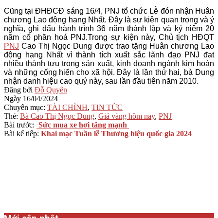
Cũng tại ĐHĐCĐ sáng 16/4, PNJ tổ chức Lễ đón nhận Huân
chương Lao động hạng Nhất. Đây là sự kiện quan trọng và ý
nghĩa, ghi dấu hành trình 36 năm thành lập và kỷ niệm 20
năm cổ phần hoá PNJ.Trong sự kiện này, Chủ tịch HĐQT
PNJ
Cao Thị Ngọc Dung được trao tặng Huân chương Lao
động hạng Nhất vì thành tích xuất sắc lãnh đạo PNJ đạt
nhiều thành tựu trong sản xuất, kinh doanh ngành kim hoàn
và những cống hiến cho xã hội. Đây là lần thứ hai, bà Dung
nhận danh hiệu cao quý này, sau lần đầu tiên năm 2010.
2024-
Đăng bởi
Đỗ Quyên
04-
Ngày
16/04/2024
16
Chuyên mục:
TÀI CHÍNH
,
TIN TỨC
Thẻ:
Bà Cao Thị Ngọc Dung
,
Giá vàng hôm nay
,
PNJ
Bài trước:
Sức mua xe hơi tăng mạnh
Bài kế tiếp:
Khai mạc Tuần lễ Thương hiệu quốc gia 2024