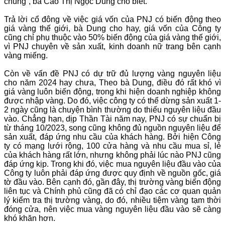
chung”, bà Cao Thị Ngọc Dung cho biết.
Trả lời cổ đông về việc giá vốn của PNJ có biến động theo
giá vàng thế giới, bà Dung cho hay, giá vốn của Công ty
cũng chỉ phụ thuộc vào 50% biến động của giá vàng thế giới,
vì PNJ chuyên về sản xuất, kinh doanh nữ trang bên cạnh
vàng miếng.
Còn về vấn đề PNJ có dự trữ đủ lượng vàng nguyên liệu
cho năm 2024 hay chưa, Theo bà Dung, điều đó rất khó vì
giá vàng luôn biến động, trong khi hiện doanh nghiệp không
được nhập vàng. Do đó, việc công ty có thể dừng sản xuất 1-
2 ngày cũng là chuyện bình thường do thiếu nguyên liệu đầu
vào. Chẳng hạn, dịp Thần Tài năm nay, PNJ có sự chuẩn bị
từ tháng 10/2023, song cũng không đủ nguồn nguyên liệu để
sản xuất, đáp ứng nhu cầu của khách hàng. Bởi hiện Công
ty có mạng lưới rộng, 100 cửa hàng và nhu cầu mua sỉ, lẻ
của khách hàng rất lớn, nhưng không phải lúc nào PNJ cũng
đáp ứng kịp. Trong khi đó, việc mua nguyên liệu đầu vào của
Công ty luôn phải đáp ứng được quy định về nguồn gốc, giá
tờ đầu vào. Bên cạnh đó, gần đây, thị trường vàng biến động
liên tục và Chính phủ cũng đã có chỉ đạo các cơ quan quản
lý kiểm tra thị trường vàng, do đó, nhiều tiệm vàng tạm thời
đóng cửa, nên việc mua vàng nguyên liệu đầu vào sẽ càng
khó khăn hơn.