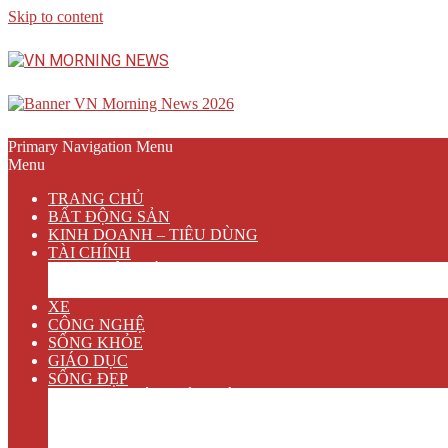
Skip to content
Primary Navigation Menu
Menu
TRANG CHỦ
BẤT ĐỘNG SẢN
KINH DOANH – TIÊU DÙNG
TÀI CHÍNH
NGÂN HÀNG
BẢO HIỂM
XE
CÔNG NGHỆ
SỐNG KHỎE
GIÁO DỤC
SỐNG ĐẸP
VĂN HÓA GIẢI TRÍ
ẨM THỰC
DU LỊCH