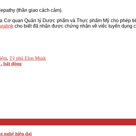
lepathy (thần giao cách cảm).
ủa Cơ quan Quản lý Dược phẩm và Thực phẩm Mỹ cho phép tiế
ralink
cho biết đã nhận được chứng nhận về việc tuyển dụng cá
hiệm
,
Tỷ phú Elon Musk
… bất động
ng nghệ hiện đại