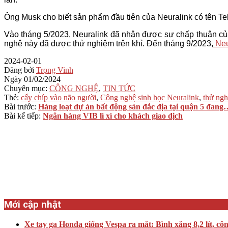
Ông Musk cho biết sản phẩm đầu tiên của Neuralink có tên Te
Vào tháng 5/2023, Neuralink đã nhận được sự chấp thuận c
nghệ này đã được thử nghiệm trên khỉ. Đến tháng 9/2023,
Neu
2024-02-01
Đăng bởi
Trọng Vinh
Ngày
01/02/2024
Chuyên mục:
CÔNG NGHỆ
,
TIN TỨC
Thẻ:
cấy chíp vào não người
,
Công nghệ sinh học Neuralink
,
thử ng
Bài trước:
Hàng loạt dự án bất động sản đắc địa tại quận 5 đang
Bài kế tiếp:
Ngân hàng VIB lì xì cho khách giao dịch
Mới cập nhật
Xe tay ga Honda giống Vespa ra mắt: Bình xăng 8,2 lít, cô