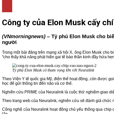
LÀM ĐẸP
THỜI TRANG
NHÀ ĐẸP
Công ty của Elon Musk cấy chí
(VNmorningnews) –
Tỷ phú Elon Musk cho biế
người
Trong một bài đăng trên mạng xã hội X, ông Elon Musk cho bi
“cho thấy khả năng phát hiện gai tế bào thần kinh đầy hứa hẹn
Tỷ phú Elon Musk có tham vọng lớn với Neuralink
Theo Viện Y tế quốc gia Mỹ, điện thế hoạt động, còn được gọi 
học để gửi thông tin đến não và cơ thể.
Nghiên cứu PRIME của Neuralink là cuộc thử nghiệm giao diện
Theo trang web của Neuralink, nghiên cứu sẽ đánh giá chức năn
Công nghệ của Neuralink hoạt động chủ yếu thông qua chip cấ
lấn.