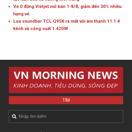
Vé 0 đồng Vietjet mở bán 1-8/8, giảm đến 30% nhiều
hạng vé
Loa soundbar TCL Q95K ra mắt với âm thanh 11.1.4
kênh và công suất 1.420W
TÌM
Search