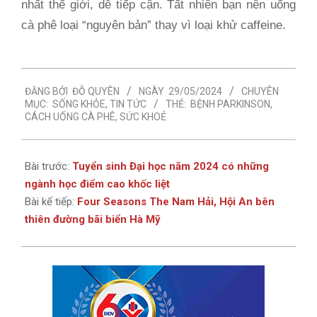
nhất thế giới, dễ tiếp cận. Tất nhiên bạn nên uống
cà phê loại “nguyên bản” thay vì loại khử caffeine.
2024-
ĐĂNG BỞI
ĐỖ QUYÊN
NGÀY
29/05/2024
CHUYÊN
05-
MỤC:
SỐNG KHỎE
,
TIN TỨC
THẺ:
BỆNH PARKINSON
,
29
CÁCH UỐNG CÀ PHÊ
,
SỨC KHOẺ
Bài trước:
Tuyển sinh Đại học năm 2024 có những
ngành học điểm cao khốc liệt
Bài kế tiếp:
Four Seasons The Nam Hải, Hội An bên
thiên đường bãi biển Hà Mỹ