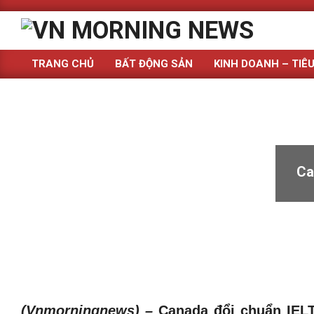
Skip
to
content
TRANG CHỦ
BẤT ĐỘNG SẢN
KINH DOANH – TIÊ
Primary
Navigation
Menu
Ca
(Vnmorningnews) –
Canada đổi chuẩn IEL