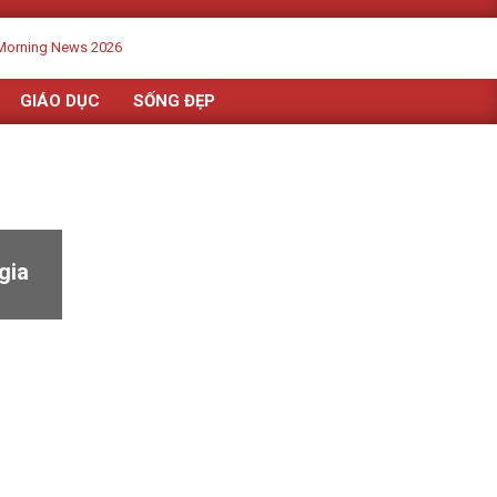
GIÁO DỤC
SỐNG ĐẸP
gia