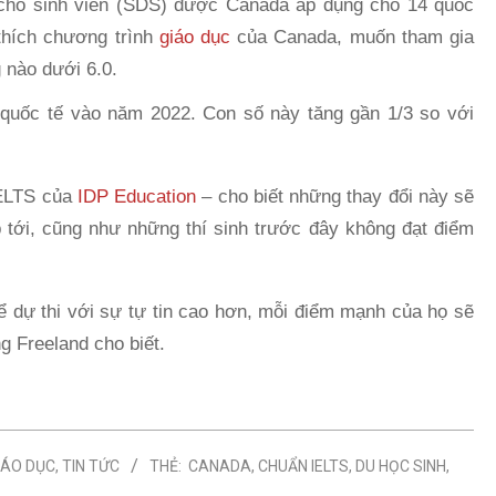
 cho sinh viên (SDS) được Canada áp dụng cho 14 quốc
thích chương trình
giáo dục
của Canada, muốn tham gia
 nào dưới 6.0.
 quốc tế vào năm 2022. Con số này tăng gần 1/3 so với
IELTS của
IDP Education
– cho biết những thay đổi này sẽ
ắp tới, cũng như những thí sinh trước đây không đạt điểm
hể dự thi với sự tự tin cao hơn, mỗi điểm mạnh của họ sẽ
g Freeland cho biết.
IÁO DỤC
,
TIN TỨC
THẺ:
CANADA
,
CHUẨN IELTS
,
DU HỌC SINH
,