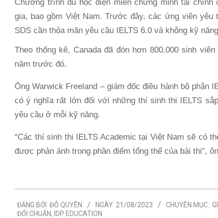
Chương trình du học diện miễn chứng minh tài chính
gia, bao gồm Việt Nam. Trước đây, các ứng viên yêu 
SDS cần thỏa mãn yêu cầu IELTS 6.0 và không kỹ năng
Theo thống kê, Canada đã đón hơn 800.000 sinh viên
năm trước đó.
Ông Warwick Freeland – giám đốc điều hành bộ phận 
có ý nghĩa rất lớn đối với những thí sinh thi IELTS s
yêu cầu ở mỗi kỹ năng.
“Các thí sinh thi IELTS Academic tại Việt Nam sẽ có t
được phản ánh trong phần điểm tổng thể của bài thi”, ôn
2023-
ĐĂNG BỞI
ĐỖ QUYÊN
NGÀY
21/08/2023
CHUYÊN MỤC:
G
08-
ĐỔI CHUẨN
,
IDP EDUCATION