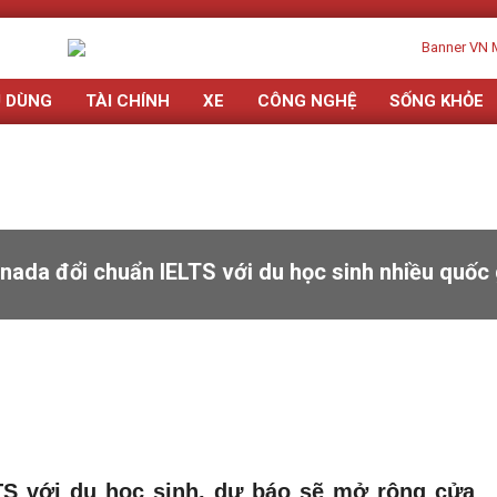
U DÙNG
TÀI CHÍNH
XE
CÔNG NGHỆ
SỐNG KHỎE
nada đổi chuẩn IELTS với du học sinh nhiều quốc 
TS với du học sinh, dự báo sẽ mở rộng cửa