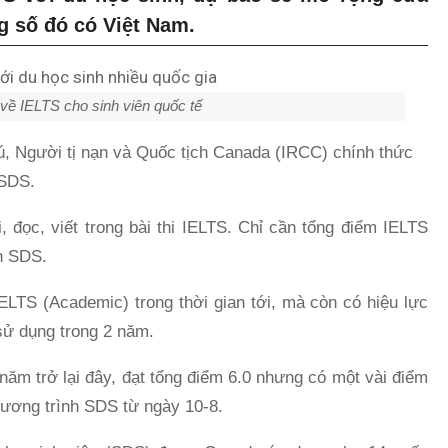
ng số đó có Việt Nam.
về IELTS cho sinh viên quốc tế
rú, Người tị nạn và Quốc tịch Canada (IRCC) chính thức
 SDS.
 đọc, viết trong bài thi IELTS. Chỉ cần tổng điểm IELTS
nh SDS.
IELTS (Academic) trong thời gian tới, mà còn có hiệu lực
sử dụng trong 2 năm.
 năm trở lại đây, đạt tổng điểm 6.0 nhưng có một vài điểm
hương trình SDS từ ngày 10-8.