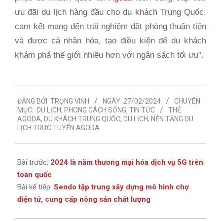
ưu đãi du lịch hàng đầu cho du khách Trung Quốc,
cam kết mang đến trải nghiệm đặt phòng thuận tiện
và được cá nhân hóa, tạo điều kiện để du khách
khám phá thế giới nhiều hơn với ngân sách tối ưu”.
2024-
ĐĂNG BỞI
TRỌNG VINH
NGÀY
27/02/2024
CHUYÊN
02-
MỤC:
DU LỊCH
,
PHONG CÁCH SỐNG
,
TIN TỨC
THẺ:
27
AGODA
,
DU KHÁCH TRUNG QUỐC
,
DU LỊCH
,
NỀN TẢNG DU
LỊCH TRỰC TUYẾN AGODA
Bài trước:
2024 là năm thương mại hóa dịch vụ 5G trên
toàn quốc
Bài kế tiếp:
Sendo tập trung xây dựng mô hình chợ
điện tử, cung cấp nông sản chất lượng