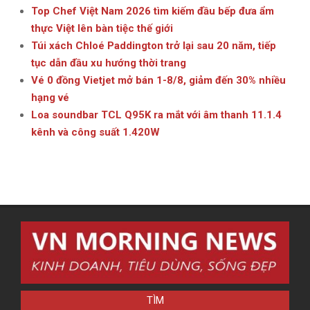
Top Chef Việt Nam 2026 tìm kiếm đầu bếp đưa ẩm
thực Việt lên bàn tiệc thế giới
Túi xách Chloé Paddington trở lại sau 20 năm, tiếp
tục dẫn đầu xu hướng thời trang
Vé 0 đồng Vietjet mở bán 1-8/8, giảm đến 30% nhiều
hạng vé
Loa soundbar TCL Q95K ra mắt với âm thanh 11.1.4
kênh và công suất 1.420W
TÌM