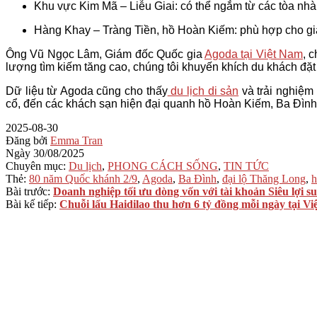
Khu vực Kim Mã – Liễu Giai: có thể ngắm từ các tòa nh
Hàng Khay – Tràng Tiền, hồ Hoàn Kiếm: phù hợp cho gia
Ông Vũ Ngọc Lâm, Giám đốc Quốc gia
Agoda tại Việt Nam
, 
lượng tìm kiếm tăng cao, chúng tôi khuyến khích du khách đặt 
Dữ liệu từ Agoda cũng cho thấy
du lịch di sản
và trải nghiệm 
cổ, đến các khách sạn hiện đại quanh hồ Hoàn Kiếm, Ba Đình 
2025-08-30
Đăng bởi
Emma Tran
Ngày
30/08/2025
Chuyên mục:
Du lịch
,
PHONG CÁCH SỐNG
,
TIN TỨC
Thẻ:
80 năm Quốc khánh 2/9
,
Agoda
,
Ba Đình
,
đại lộ Thăng Long
,
h
Bài trước:
Doanh nghiệp tối ưu dòng vốn với tài khoản Siêu lợi s
Bài kế tiếp:
Chuỗi lẩu Haidilao thu hơn 6 tỷ đồng mỗi ngày tại V