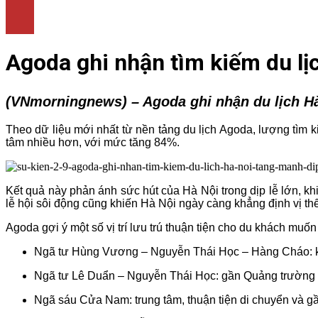
LÀM ĐẸP
THỜI TRANG
NHÀ ĐẸP
Agoda ghi nhận tìm kiếm du l
(VNmorningnews) – Agoda ghi nhận du lịch Hà
Theo dữ liệu mới nhất từ nền tảng du lịch Agoda, lượng tìm
tâm nhiều hơn, với mức tăng 84%.
Kết quả này phản ánh sức hút của Hà Nội trong dịp lễ lớn, kh
lễ hội sôi động cũng khiến Hà Nội ngày càng khẳng định vị t
Agoda gợi ý một số vị trí lưu trú thuận tiện cho du khách muố
Ngã tư Hùng Vương – Nguyễn Thái Học – Hàng Cháo: kh
Ngã tư Lê Duẩn – Nguyễn Thái Học: gần Quảng trường Ba
Ngã sáu Cửa Nam: trung tâm, thuận tiện di chuyển và g