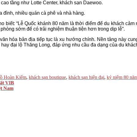
à cao tầng như Lotte Center, khách sạn Daewoo.
 đình, nhiều quán cà phê và nhà hàng.
cho biết: “Lễ Quốc khánh 80 năm là thời điểm để du khách cảm
phòng sớm để có trải nghiệm thuận tiện hơn trong dịp lễ”.
văn hóa bản địa tiếp tục là xu hướng chính. Nền tảng này cung
hay đại lộ Thăng Long, đáp ứng nhu cầu đa dạng của du khách 
ồ Hoàn Kiếm
,
khách sạn boutique
,
khách sạn hiện đại
,
kỷ niệm 80 nă
uất VIB
iệt Nam