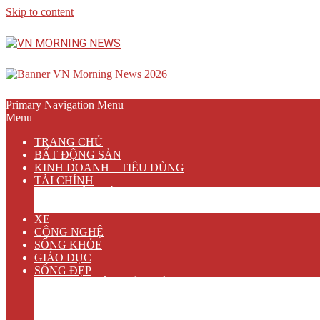
Skip to content
Primary Navigation Menu
Menu
TRANG CHỦ
BẤT ĐỘNG SẢN
KINH DOANH – TIÊU DÙNG
TÀI CHÍNH
NGÂN HÀNG
BẢO HIỂM
XE
CÔNG NGHỆ
SỐNG KHỎE
GIÁO DỤC
SỐNG ĐẸP
VĂN HÓA GIẢI TRÍ
ẨM THỰC
DU LỊCH